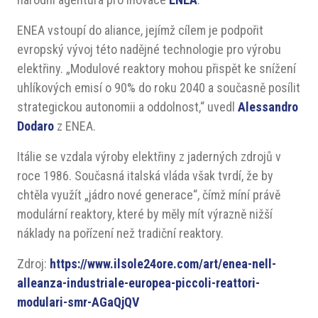
ENEA vstoupí do aliance, jejímž cílem je podpořit
evropský vývoj této nadějné technologie pro výrobu
elektřiny. „Modulové reaktory mohou přispět ke snížení
uhlíkových emisí o 90% do roku 2040 a současně posílit
strategickou autonomii a oddolnost,“ uvedl
Alessandro
Dodaro
z ENEA.
Itálie se vzdala výroby elektřiny z jaderných zdrojů v
roce 1986. Současná italská vláda však tvrdí, že by
chtěla využít „jádro nové generace“, čímž míní právě
modulární reaktory, které by měly mít výrazně nižší
náklady na pořízení než tradiční reaktory.
Zdroj:
https://www.ilsole24ore.com/art/enea-nell-
alleanza-industriale-europea-piccoli-reattori-
modulari-smr-AGaQjQV