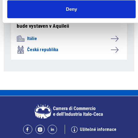
Deny
5 srpna 2026
Pražský fragment evangelia svatého Marka
bude vystaven v Aquileii
Itálie
Česká republika
Užitečné informace