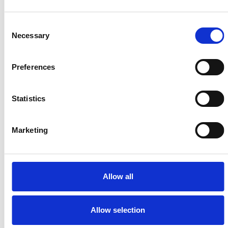
6 srpna 2026
Consent
Zahraniční obchod Itálie – ČR v pololetí převýšil
Necessary
Selection
deset miliard eur
Přehled Ekonomika
Preferences
Itálie
Statistics
Česká republika
Marketing
Allow all
Allow selection