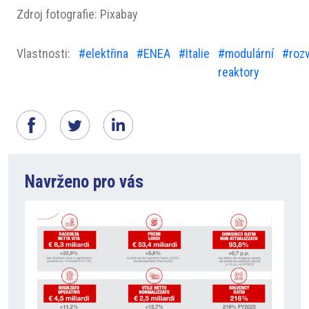
Zdroj fotografie: Pixabay
Vlastnosti:
#elektřina
#ENEA
#Italie
#modulární
#rozv
reaktory
Navrženo pro vás