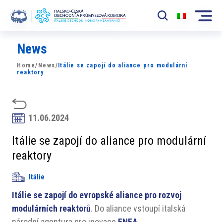
News
Komora
Home
/
News
/
Itálie se zapojí do aliance pro modulární
News
reaktory
Události
Rozvoj Trhu
11.06.2024
Členové
Itálie se zapojí do aliance pro modulární
reaktory
Partneři
Itálie
​​Projekty
Itálie se zapojí do evropské aliance pro rozvoj
Členská sekce
modulárních reaktorů
. Do aliance vstoupí italská
národní agentura pro inovace
ENEA
.