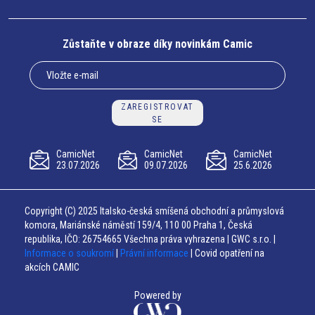
Zůstaňte v obraze díky novinkám Camic
ZAREGISTROVAT
SE
CamicNet
CamicNet
CamicNet
23.07.2026
09.07.2026
25.6.2026
Copyright (C) 2025 Italsko-česká smíšená obchodní a průmyslová
komora, Mariánské náměstí 159/4, 110 00 Praha 1, Česká
republika, IČO: 26754665 Všechna práva vyhrazena | GWC s.r.o. |
Informace o soukromí
|
Právní informace
| Covid opatření na
akcích CAMIC
Powered by