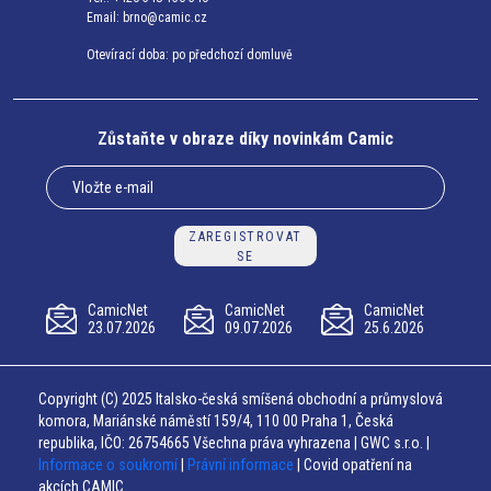
Email:
brno@camic.cz
Otevírací doba: po předchozí domluvě
Zůstaňte v obraze díky novinkám Camic
ZAREGISTROVAT
SE
CamicNet
CamicNet
CamicNet
23.07.2026
09.07.2026
25.6.2026
Copyright (C) 2025 Italsko-česká smíšená obchodní a průmyslová
komora, Mariánské náměstí 159/4, 110 00 Praha 1, Česká
republika, IČO: 26754665 Všechna práva vyhrazena | GWC s.r.o. |
Informace o soukromí
|
Právní informace
| Covid opatření na
akcích CAMIC