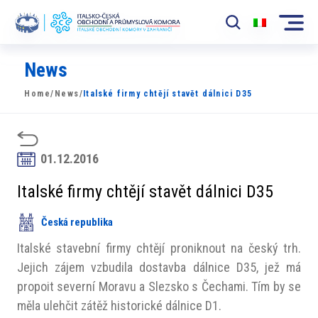
News
Komora
Home
/
News
/
Italské firmy chtějí stavět dálnici D35
News
Události
01.12.2016
Rozvoj Trhu
Italské firmy chtějí stavět dálnici D35
Členové
Česká republika
Partneři
Italské stavební firmy chtějí proniknout na český trh.
​​Projekty
Jejich zájem vzbudila dostavba dálnice D35, jež má
propoit severní Moravu a Slezsko s Čechami. Tím by se
Členská sekce
měla ulehčit zátěž historické dálnice D1.