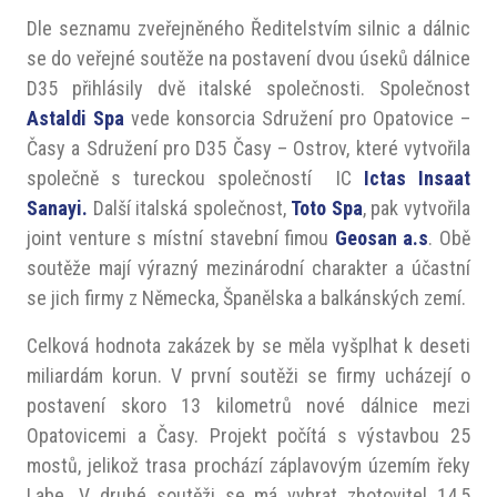
Dle seznamu zveřejněného Ředitelstvím silnic a dálnic
se do veřejné soutěže na postavení dvou úseků dálnice
D35 přihlásily dvě italské společnosti. Společnost
Astaldi Spa
vede konsorcia Sdružení pro Opatovice –
Časy a Sdružení pro D35 Časy – Ostrov, které vytvořila
společně s tureckou společností IC
Ictas Insaat
Sanayi.
Další italská společnost,
Toto Spa
, pak vytvořila
joint venture s místní stavební fimou
Geosan a.s
. Obě
soutěže mají výrazný mezinárodní charakter a účastní
se jich firmy z Německa, Španělska a balkánských zemí.
Celková hodnota zakázek by se měla vyšplhat k deseti
miliardám korun. V první soutěži se firmy ucházejí o
postavení skoro 13 kilometrů nové dálnice mezi
Opatovicemi a Časy. Projekt počítá s výstavbou 25
mostů, jelikož trasa prochází záplavovým územím řeky
Labe. V druhé soutěži se má vybrat zhotovitel 14,5