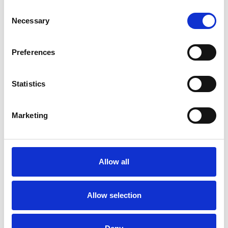
Consent
Necessary
Selection
Preferences
5 srpna 2026
Statistics
Pražský fragment evangelia svatého Marka
bude vystaven v Aquileii
Marketing
Itálie
Česká republika
Allow all
Allow selection