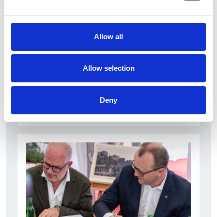
Allow all
27 července 2026
RunCzech změnil způsob registrace na Generali
Allow selection
půlmaraton Praha
Camic a členové
Deny
Česká republika