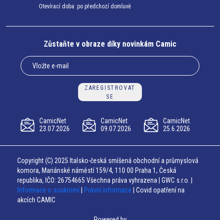
Otevírací doba: po předchozí domluvě
Zůstaňte v obraze díky novinkám Camic
ZAREGISTROVAT
SE
CamicNet
CamicNet
CamicNet
23.07.2026
09.07.2026
25.6.2026
Copyright (C) 2025 Italsko-česká smíšená obchodní a průmyslová
komora, Mariánské náměstí 159/4, 110 00 Praha 1, Česká
republika, IČO: 26754665 Všechna práva vyhrazena | GWC s.r.o. |
Informace o soukromí
|
Právní informace
| Covid opatření na
akcích CAMIC
Powered by