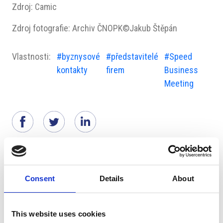
Zdroj: Camic
Zdroj fotografie: Archiv ČNOPK©Jakub Štěpán
Vlastnosti:
#byznysové
#představitelé
#Speed
kontakty
firem
Business
Meeting
Navrženo pro vás
Consent
Details
About
This website uses cookies