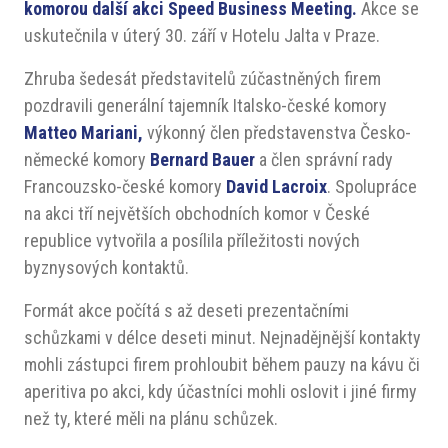
komorou další akci Speed Business Meeting.
Akce se
uskutečnila v úterý 30. září v Hotelu Jalta v Praze.
Zhruba šedesát představitelů zúčastněných firem
pozdravili generální tajemník Italsko-české komory
Matteo Mariani,
výkonný člen představenstva Česko-
německé komory
Bernard Bauer
a člen správní rady
Francouzsko-české komory
David Lacroix
. Spolupráce
na akci tří největších obchodních komor v České
republice vytvořila a posílila příležitosti nových
byznysových kontaktů.
Formát akce počítá s až deseti prezentačními
schůzkami v délce deseti minut. Nejnadějnější kontakty
mohli zástupci firem prohloubit během pauzy na kávu či
aperitiva po akci, kdy účastníci mohli oslovit i jiné firmy
než ty, které měli na plánu schůzek.