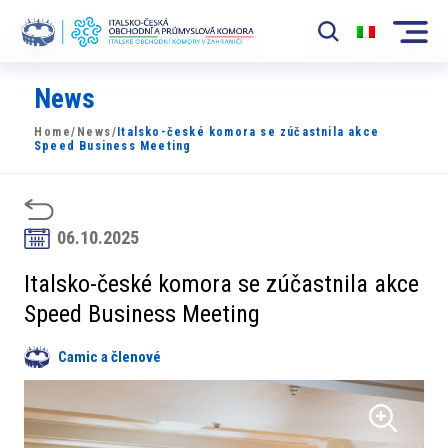
News
Komora
Home
/
News
/
Italsko-české komora se zúčastnila akce
News
Speed Business Meeting
Události
Rozvoj Trhu
06.10.2025
Členové
Italsko-české komora se zúčastnila akce
Speed Business Meeting
Partneři
Camic a členové
​​Projekty
Členská sekce