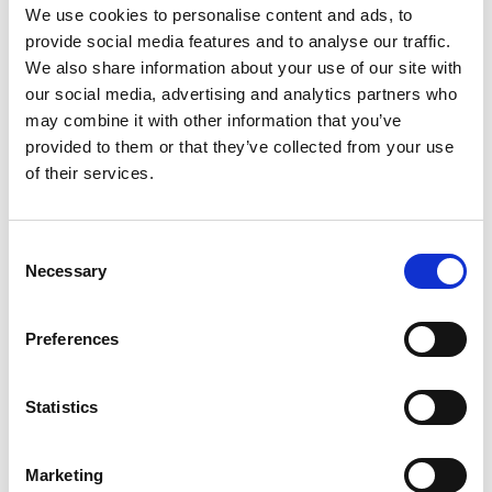
We use cookies to personalise content and ads, to
provide social media features and to analyse our traffic.
We also share information about your use of our site with
our social media, advertising and analytics partners who
may combine it with other information that you’ve
provided to them or that they’ve collected from your use
31 července 2026
of their services.
Český průmyslník Michal Strnad odkoupil 14%
kapitálu Pirelli
Consent
Camic a členové
Necessary
Selection
Itálie
Preferences
Statistics
Marketing