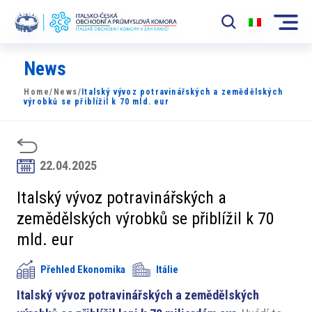
News
Komora
Home
/
News
/
Italský vývoz potravinářských a zemědělských
News
výrobků se přiblížil k 70 mld. eur
Události
Rozvoj Trhu
22.04.2025
Členové
Italský vývoz potravinářských a
zemědělských výrobků se přiblížil k 70
Partneři
mld. eur
​​Projekty
Přehled Ekonomika
Itálie
Členská sekce
Italský vývoz potravinářských a zemědělských