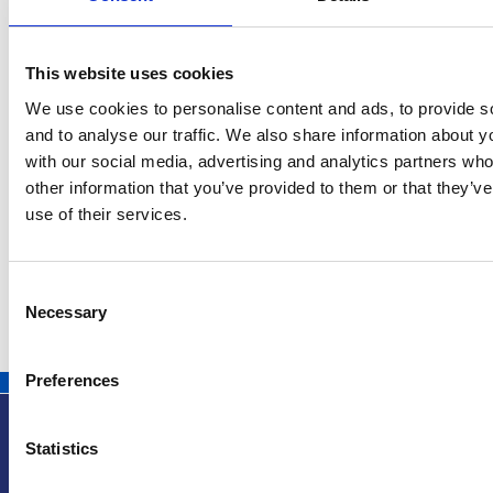
This website uses cookies
5 srpna 2026
We use cookies to personalise content and ads, to provide s
Pražský fragment evangelia svatého Marka
and to analyse our traffic. We also share information about yo
bude vystaven v Aquileii
with our social media, advertising and analytics partners wh
other information that you’ve provided to them or that they’v
Itálie
use of their services.
Česká republika
Consent
Necessary
Selection
Preferences
Statistics