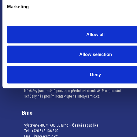
Užitečné informace
Marketing
Allow all
Praha
Mariánské náměstí 159/4, 110 00 Praha 1 –
Česká republika
Allow selection
Tel.: +420 222 015 300
Email:
info@camic.cz
Otevírací doba: po–pá 9:00–17:00
Deny
Návštěvy jsou možné pouze po předchozí domluvě. Pro sjednání
schůzky nás prosím kontaktujte na info@camic.cz.
Brno
Výstaviště 405/1, 603 00 Brno –
Česká republika
Tel.: +420 548 136 340
Email:
brno@camic.cz