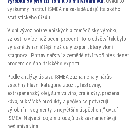
výrobků se přiblížil loni k 70 miliardám eur
. Uvádí to
výzkumný institut ISMEA na základě údajů Italského
statistického úřadu.
Vloni vývoz potravinářských a zemědělský výrobků
vzrostl o více než sedm procent. Toto odvětví tak bylo
výrazně dynamičtější než celý export, který vloni
stagnoval. Potravinářství a zemědělství tvoří přes deset
procent celého italského exportu.
Podle analýzy ústavu ISMEA zaznamenaly nárůst
všechny hlavní kategorie zboží. „Těstoviny,
extrapanenský olej, šumivá vína, zralé sýry, pražená
káva, cukrářské produkty a pečivo se potvrzují
výrobními segmenty s největším úspěchem,“ uvádí
ISMEA. Největší objem prodejů pak zaznamenávají
nešumivá vína.