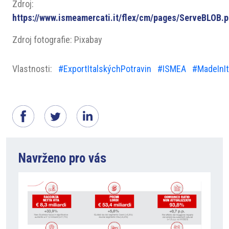
Zdroj:
https://www.ismeamercati.it/flex/cm/pages/ServeBLOB.p
Zdroj fotografie: Pixabay
Vlastnosti:
#ExportItalskýchPotravin
#ISMEA
#MadeInIt
Navrženo pro vás