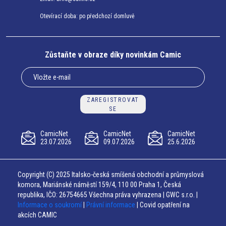
Otevírací doba: po předchozí domluvě
Zůstaňte v obraze díky novinkám Camic
ZAREGISTROVAT
SE
CamicNet
CamicNet
CamicNet
23.07.2026
09.07.2026
25.6.2026
Copyright (C) 2025 Italsko-česká smíšená obchodní a průmyslová
komora, Mariánské náměstí 159/4, 110 00 Praha 1, Česká
republika, IČO: 26754665 Všechna práva vyhrazena | GWC s.r.o. |
Informace o soukromí
|
Právní informace
| Covid opatření na
akcích CAMIC