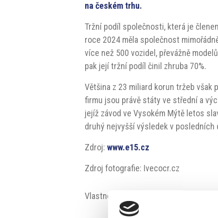
na českém trhu.
Tržní podíl společnosti, která je člene
roce 2024 měla společnost mimořádně 
více než 500 vozidel, převážně model
pak její tržní podíl činil zhruba 70%.
Většina z 23 miliard korun tržeb však p
firmu jsou právě státy ve střední a vý
jejíž závod ve Vysokém Mýtě letos slaví
druhý nejvyšší výsledek v posledních 
Zdroj:
www.e15.cz
Zdroj fotografie: Ivecocr.cz
Vlastnosti:
#automobilovy prumysl