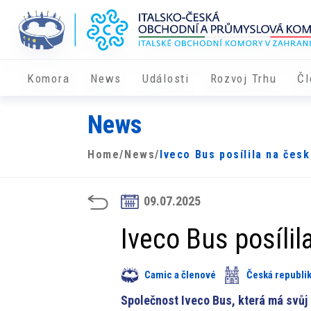
Komora
News
Události
Rozvoj Trhu
Čl
News
Home
/
News
/
Iveco Bus posílila na čes
09.07.2025
Iveco Bus posíli
Camic a členové
Česká republi
Společnost Iveco Bus, která má svůj