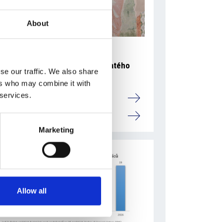
About
5 srpna 2026
Pražský fragment evangelia svatého
se our traffic. We also share
Marka bude vystaven v Aquileii
ers who may combine it with
 services.
Itálie
Česká republika
Marketing
Allow all