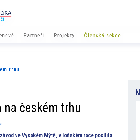
enové
Partneři
​​Projekty
Členská sekce
kém trhu
N
la na českém trhu
ka
 závod ve Vysokém Mýtě, v loňském roce posílila