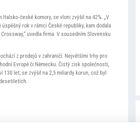
m Italsko-české komory, se vloni zvýšil na 42%. „V
úspěšný rok v rámci České republiky, kam dodala
ů Crossway,“ uvedla firma. V sousedním Slovensku
ochází z prodejů v zahraničí. Největšími trhy pro
chodní Evropě či Německu. Čistý zisk společnosti,
 130 let, se zvýšil na 2,5 miliardy korun, což byl
desetiletích.
#český trh
#export
#Iveco Bus