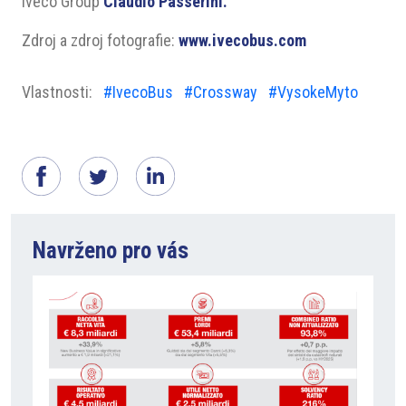
Iveco Group
Claudio Passerini.
Zdroj a zdroj fotografie:
www.ivecobus.com
Vlastnosti:
#IvecoBus
#Crossway
#VysokeMyto
Navrženo pro vás