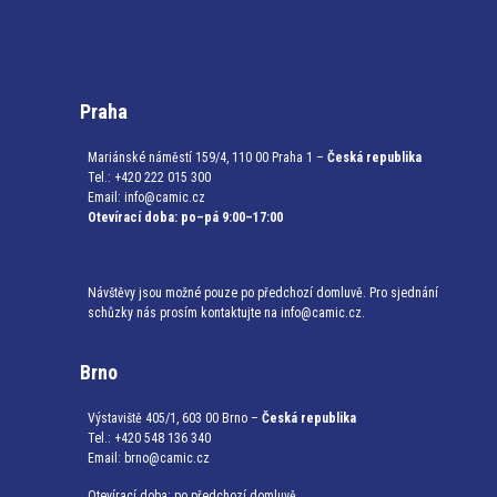
Praha
Mariánské náměstí 159/4, 110 00 Praha 1 –
Česká republika
Tel.: +420 222 015 300
Email:
info@camic.cz
Otevírací doba: po–pá 9:00–17:00
Návštěvy jsou možné pouze po předchozí domluvě. Pro sjednání
schůzky nás prosím kontaktujte na info@camic.cz.
Brno
Výstaviště 405/1, 603 00 Brno –
Česká republika
Tel.: +420 548 136 340
Email:
brno@camic.cz
Otevírací doba: po předchozí domluvě