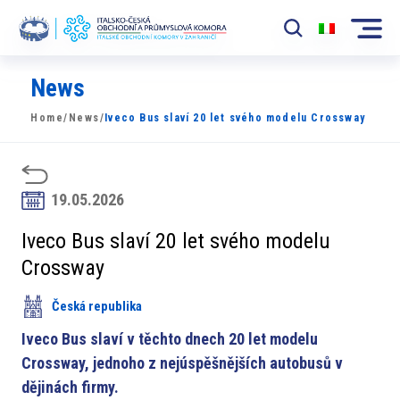
News
Komora
Home
/
News
/
Iveco Bus slaví 20 let svého modelu Crossway
News
Události
19.05.2026
Rozvoj Trhu
Iveco Bus slaví 20 let svého modelu
Členové
Crossway
Partneři
Česká republika
​​Projekty
Iveco Bus slaví v těchto dnech 20 let modelu
Crossway, jednoho z nejúspěšnějších autobusů v
Členská sekce
dějinách firmy.