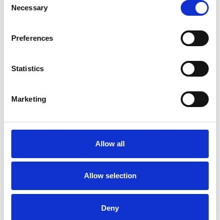
Necessary
Selection
6 srpna 2026
Zahraniční obchod Itálie – ČR v pololetí převýšil
Preferences
deset miliard eur
Statistics
Přehled Ekonomika
Itálie
Marketing
Česká republika
Allow all
Allow selection
Deny