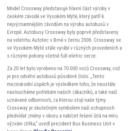
Model Crossway představuje hlavní část výroby v
českém závodě ve Vysokém Mýtě, který patří k
nejvýznamnějším závodům na výrobu autobusů v
Evropě. Autobusy Crossway byly poprvé představeny
na veletrhu Autotec v Brně v černu 2006. Crossway se
ve Vysokém Mýtě stále vyrábí v různých provedeních a
s různými pohony včetně full-eletric verze.
Za 20 let bylo vyrobeno na 70.000 vozů Crossway, což
je pro odvětví autobusů působivé číslo. „Tento
mezinárodní úspěch je výsledkem toho, že neustále
nasloucháme potřebám našich zákazníků, a také naší
uznávané odbornosti, za kterou stojí naše týmy.
Crossway je skutečným symbolem naší schopnosti
předvídat změny v oboru a nabízet řešení šitá na míru
výzvám zítřka,“ uvedl prezident Bus Business Unit v