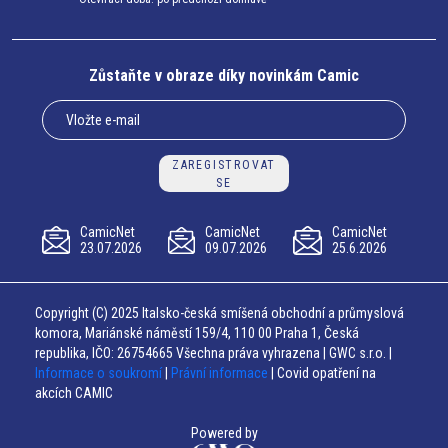
Zůstaňte v obraze díky novinkám Camic
ZAREGISTROVAT
SE
CamicNet
CamicNet
CamicNet
23.07.2026
09.07.2026
25.6.2026
Copyright (C) 2025 Italsko-česká smíšená obchodní a průmyslová
komora, Mariánské náměstí 159/4, 110 00 Praha 1, Česká
republika, IČO: 26754665 Všechna práva vyhrazena | GWC s.r.o. |
Informace o soukromí
|
Právní informace
| Covid opatření na
akcích CAMIC
Powered by