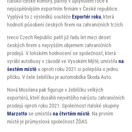
Italsko-české komory, patřily v uplynulém roce k
nejúspěšnějším exportním firmám v České republice.
Vyplývá to z výsledků soutěže
Exportér roku
, která
hodnotí působení českých firem na zahraničních trzích.
Iveco Czech Republic patří již řadu let mezi deset
českých firem s nejvyšším objemem zahraničních
prodejů. V loňském hodnocení se společnost, která
vyrábí autobusy v závodě ve Vysokém Mýtě, umístila
na
šestém místě
a oproti roku 2021 si polepšila o jednu
příčku. V čele žebříčku je automobilka Škoda Auto.
Nová Mosilana pak figuruje v žebříčku velkých
exportérů, kteří dosáhli největšího nárůstu zahraničních
prodejů oproti roku 2021. Společnost italské skupiny
Marzotto
se umístila
na čtvrtém místě
. Na prvním
místě je průmyslová společnost ŽĎAS.