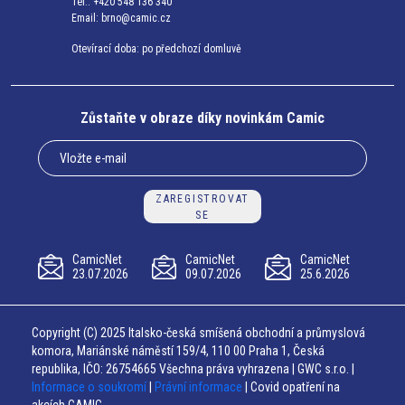
Tel.: +420 548 136 340
Email:
brno@camic.cz
Otevírací doba: po předchozí domluvě
Zůstaňte v obraze díky novinkám Camic
ZAREGISTROVAT
SE
CamicNet
CamicNet
CamicNet
23.07.2026
09.07.2026
25.6.2026
Copyright (C) 2025 Italsko-česká smíšená obchodní a průmyslová
komora, Mariánské náměstí 159/4, 110 00 Praha 1, Česká
republika, IČO: 26754665 Všechna práva vyhrazena | GWC s.r.o. |
Informace o soukromí
|
Právní informace
| Covid opatření na