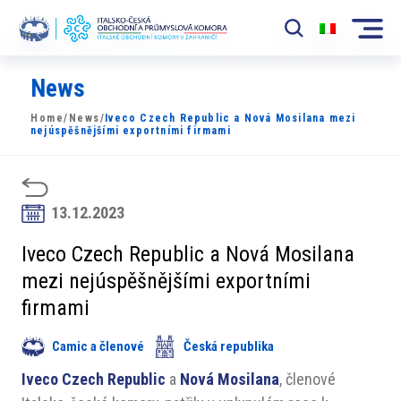
News
Komora
Home
/
News
/
Iveco Czech Republic a Nová Mosilana mezi
News
nejúspěšnějšími exportními firmami
Události
Rozvoj Trhu
13.12.2023
Členové
Iveco Czech Republic a Nová Mosilana
mezi nejúspěšnějšími exportními
Partneři
firmami
​​Projekty
Camic a členové
Česká republika
Členská sekce
Iveco Czech Republic
a
Nová Mosilana
, členové