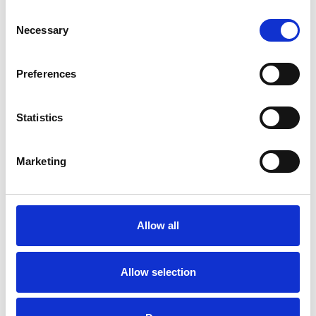
Consent
Necessary
Selection
6 srpna 2026
Preferences
Zahraniční obchod Itálie – ČR v pololetí převýšil
deset miliard eur
Statistics
Přehled Ekonomika
Marketing
Itálie
Česká republika
Allow all
Allow selection