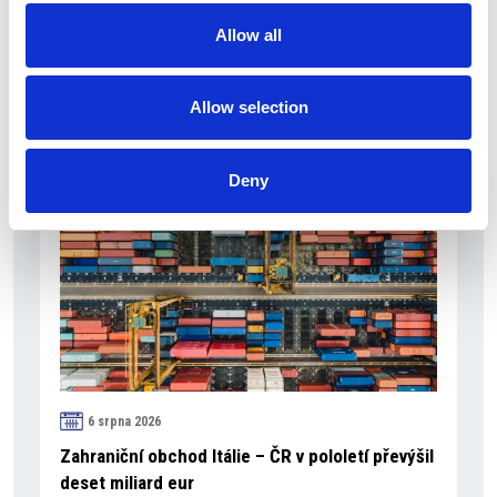
Čistý zisk skupiny Generali zaznamenal v
pololetí výrazný růst
Allow all
Itálie
Allow selection
Česká republika
Deny
6 srpna 2026
Zahraniční obchod Itálie – ČR v pololetí převýšil
deset miliard eur