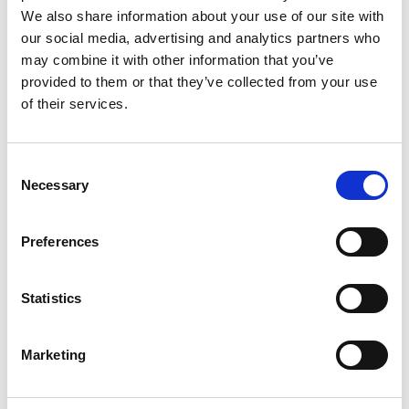
We also share information about your use of our site with
our social media, advertising and analytics partners who
10 srpna 2026
may combine it with other information that you’ve
Výzva na podporu energetických úspor podniků
provided to them or that they’ve collected from your use
je znovu aktivní
of their services.
Česká republika
Consent
Necessary
Selection
Preferences
Statistics
Marketing
7 srpna 2026