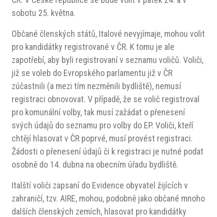
sobotu 25. května.
Občané členských států, Italové nevyjímaje, mohou volit
pro kandidátky registrované v ČR. K tomu je ale
zapotřebí, aby byli registrovaní v seznamu voličů. Voliči,
již se voleb do Evropského parlamentu již v ČR
zúčastnili (a mezi tím nezměnili bydliště), nemusí
registraci obnovovat. V případě, že se volič registroval
pro komunální volby, tak musí zažádat o přenesení
svých údajů do seznamu pro volby do EP. Voliči, kteří
chtějí hlasovat v ČR poprvé, musí provést registraci.
Žádosti o přenesení údajů či k registraci je nutné podat
osobně do 14. dubna na obecním úřadu bydliště.
Italští voliči zapsaní do Evidence obyvatel žijících v
zahraničí, tzv. AIRE, mohou, podobně jako občané mnoho
dalších členských zemích, hlasovat pro kandidátky