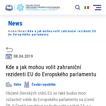
News
Komora
Home
/
News
/
Kde a jak mohou volit zahraniční rezidenti EU
News
do Evropského parlamentu
Události
Rozvoj Trhu
08.04.2019
Členové
Kde a jak mohou volit zahraniční
rezidenti EU do Evropského parlamentu
Partneři
Itálie
Česká republika
​​Projekty
Občané členských států EU se také budou moci
Členská sekce
zúčastnit voleb do Evropského parlamentu na území
ČR. V České republice se bude volit v pátek 24. a v