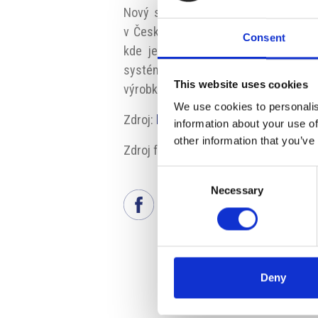
Nový systém záloh by mohl výrazně z
v České republice zrecykluje zhruba
Consent
kde je systém záloh aktivní, podíl
systému spočívá v tom, že spotřeb
This website uses cookies
výrobků do systému recyklace“, dodá
We use cookies to personalis
Zdroj:
http://kmv.cz
information about your use of
other information that you’ve
Zdroj fotografie: Pixabay
Consent
Necessary
Selection
Deny