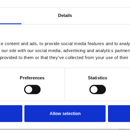
výšit podíl recyklovaných láhví. V současnosti se
 sedmdesát procent prodaných PET láhví. V zemích,
Details
 přesahuje devadesát procent. „Nesporná přednost
itele ekonomicky motivuje k navrácení vybraných
vá
Alessandro Pasquale
.
e content and ads, to provide social media features and to analy
 our site with our social media, advertising and analytics partn
 provided to them or that they’ve collected from your use of their
Preferences
Statistics
Allow selection