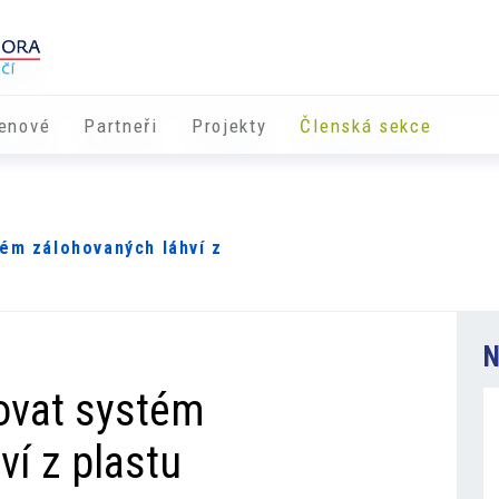
enové
Partneři
​​Projekty
Členská sekce
ém zálohovaných láhví z
N
ovat systém
ví z plastu