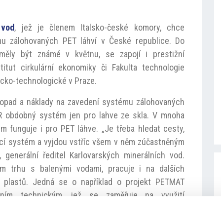
 vod
, jež je členem Italsko-české komory, chce
u zálohovaných PET láhví v České republice. Do
 měly být známé v květnu, se zapojí i prestižní
titut cirkulární ekonomiky či Fakulta technologie
cko-technologické v Praze.
 dopad a náklady na zavedení systému zálohovaných
 ČR obdobný systém jen pro lahve ze skla. V mnoha
m funguje i pro PET láhve. „Je třeba hledat cesty,
ící systém a vyjdou vstříc všem v něm zúčastněným
, generální ředitel Karlovarských minerálních vod.
ém trhu s balenými vodami, pracuje i na dalších
i plastů. Jedná se o například o projekt PETMAT
ním technickým, jež se zaměřuje na využití