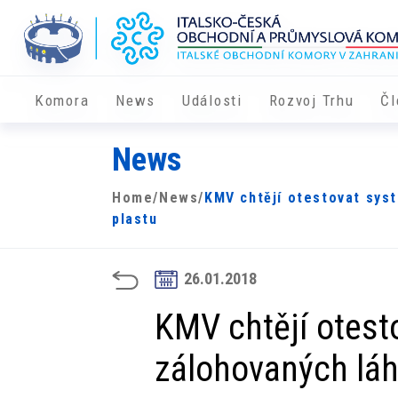
Komora
News
Události
Rozvoj Trhu
Čl
News
Home
/
News
/
KMV chtějí otestovat syst
plastu
26.01.2018
KMV chtějí otest
zálohovaných láh