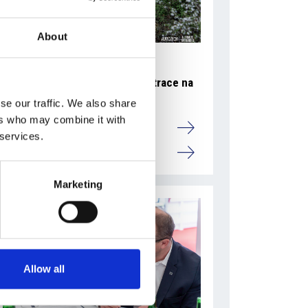
About
27 července 2026
RunCzech změnil způsob registrace na
Generali půlmaraton Praha
se our traffic. We also share
ers who may combine it with
Camic a členové
 services.
Česká republika
Marketing
Allow all