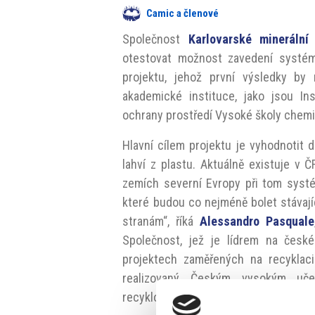
Camic a členové
Společnost
Karlovarské minerální
otestovat možnost zavedení systém
projektu, jehož první výsledky by
akademické instituce, jako jsou Ins
ochrany prostředí Vysoké školy chemi
Hlavní cílem projektu je vyhodnotit
lahví z plastu. Aktuálně existuje v
zemích severní Evropy při tom systé
které budou co nejméně bolet stávaj
stranám“, říká
Alessandro Pasquale
Společnost, jež je lídrem na česk
projektech zaměřených na recyklac
realizovaný Českým vysokým uče
recyklovaného plastu ve stavebnictví.