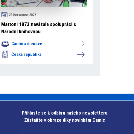
23 července 2026
Mattoni 1873 navázala spolupráci s
Národní knihovnou
Camic a členové
Česká republika
Přihlaste se k odběru našeho newsletteru
Zůstaňte v obraze díky novinkám Camic