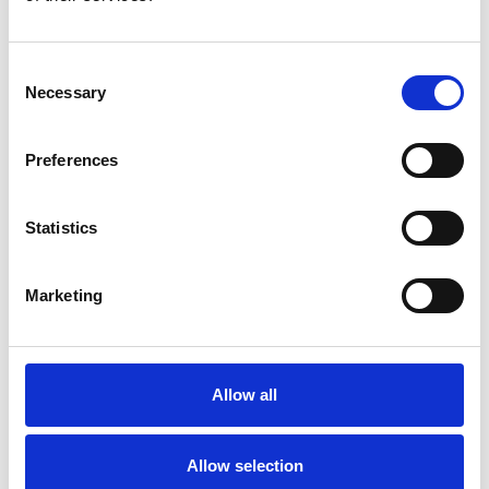
Consent
Necessary
Selection
Preferences
6 srpna 2026
Statistics
Zahraniční obchod Itálie – ČR v pololetí převýšil
deset miliard eur
Marketing
Přehled Ekonomika
Itálie
Česká republika
Allow all
Allow selection