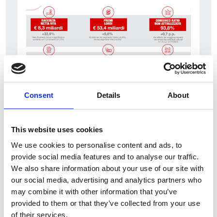
Consent
Details
About
7 srpna 2026
Čistý zisk skupiny Generali zaznamenal v
This website uses cookies
pololetí výrazný růst
We use cookies to personalise content and ads, to
Itálie
provide social media features and to analyse our traffic.
We also share information about your use of our site with
Česká republika
our social media, advertising and analytics partners who
may combine it with other information that you’ve
provided to them or that they’ve collected from your use
of their services.