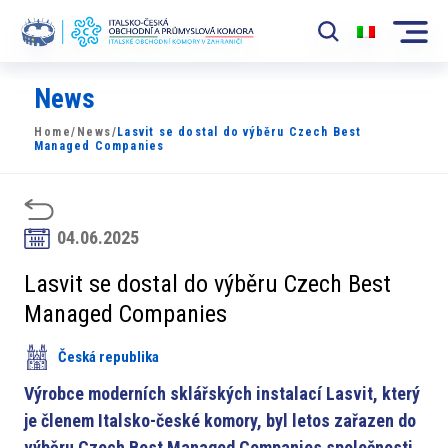
News
Komora
Home
/
News
/
Lasvit se dostal do výběru Czech Best
News
Managed Companies
Události
Rozvoj Trhu
04.06.2025
Členové
Lasvit se dostal do výběru Czech Best
Managed Companies
Partneři
Česká republika
​​Projekty
Výrobce moderních sklářských instalací Lasvit, který
Členská sekce
je členem Italsko-české komory, byl letos zařazen do
výběru Czech Best Managed Companies společnosti