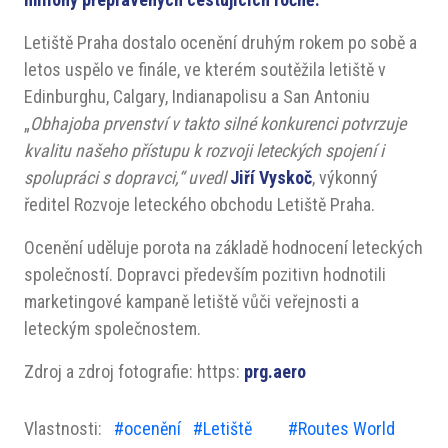
Letiště Praha dostalo ocenění druhým rokem po sobě a
letos uspělo ve finále, ve kterém soutěžila letiště v
Edinburghu, Calgary, Indianapolisu a San Antoniu
„
Obhajoba prvenství v takto silné konkurenci potvrzuje
kvalitu našeho přístupu k rozvoji leteckých spojení i
spolupráci s dopravci,“ u
vedl
Jiří Vyskoč
, výkonný
ředitel Rozvoje leteckého obchodu Letiště Praha.
Ocenění uděluje porota na základě hodnocení leteckých
společností. Dopravci především pozitivn hodnotili
marketingové kampaně letiště vůči veřejnosti a
leteckým společnostem.
Zdroj a zdroj fotografie: https:
prg.aero
Vlastnosti:
#ocenění
#Letiště
#Routes World