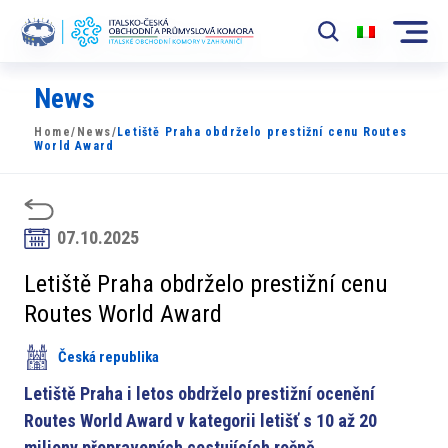
News
Komora
Home
/
News
/
Letiště Praha obdrželo prestižní cenu Routes
News
World Award
Události
Rozvoj Trhu
07.10.2025
Členové
Letiště Praha obdrželo prestižní cenu
Routes World Award
Partneři
Česká republika
​​Projekty
Letiště Praha i letos obdrželo prestižní ocenění
Členská sekce
Routes World Award v kategorii letišť s 10 až 20
miliony přepravených cestujících ročně.