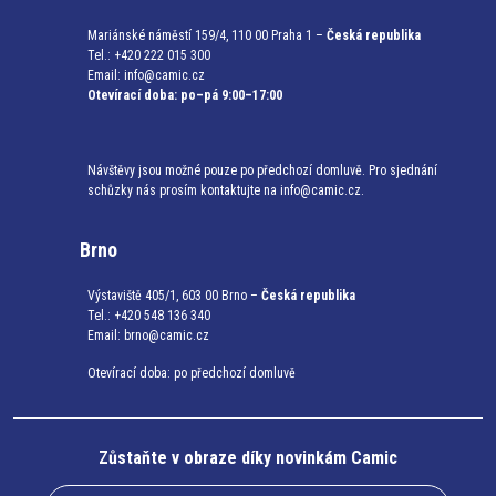
Mariánské náměstí 159/4, 110 00 Praha 1 –
Česká republika
Tel.: +420 222 015 300
Email:
info@camic.cz
Otevírací doba: po–pá 9:00–17:00
Návštěvy jsou možné pouze po předchozí domluvě. Pro sjednání
schůzky nás prosím kontaktujte na info@camic.cz.
Brno
Výstaviště 405/1, 603 00 Brno –
Česká republika
Tel.: +420 548 136 340
Email:
brno@camic.cz
Otevírací doba: po předchozí domluvě
Zůstaňte v obraze díky novinkám Camic