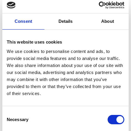
Čistý zisk skupiny Generali zaznamenal v
pololetí výrazný růst
Itálie
Consent
Details
About
Česká republika
This website uses cookies
We use cookies to personalise content and ads, to
provide social media features and to analyse our traffic.
We also share information about your use of our site with
our social media, advertising and analytics partners who
may combine it with other information that you’ve
provided to them or that they’ve collected from your use
of their services.
6 srpna 2026
Consent
Necessary
Selection
Zahraniční obchod Itálie – ČR v pololetí převýšil
deset miliard eur