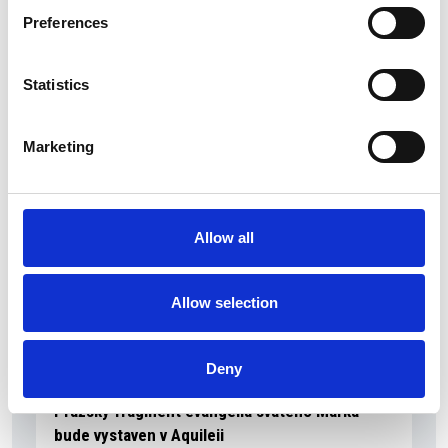
Preferences
Přehled Ekonomika
Itálie
Statistics
Česká republika
Marketing
Allow all
Allow selection
Deny
5 srpna 2026
Pražský fragment evangelia svatého Marka
bude vystaven v Aquileii