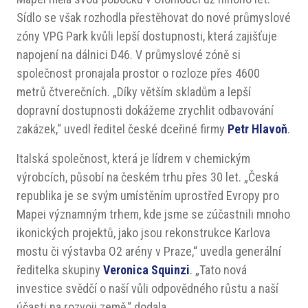
Sídlo se však rozhodla přestěhovat do nové průmyslové
zóny VPG Park kvůli lepší dostupnosti, která zajišťuje
napojení na dálnici D46. V průmyslové zóně si
společnost pronajala prostor o rozloze přes 4600
metrů čtverečních. „Díky větším skladům a lepší
dopravní dostupnosti dokážeme zrychlit odbavování
zakázek,“ uvedl ředitel české dceřiné firmy
Petr Hlavoň
.
Italská společnost, která je lídrem v chemickým
výrobcích, působí na českém trhu přes 30 let. „Česká
republika je se svým umístěním uprostřed Evropy pro
Mapei významným trhem, kde jsme se zúčastnili mnoho
ikonických projektů, jako jsou rekonstrukce Karlova
mostu či výstavba O2 arény v Praze,“ uvedla generální
ředitelka skupiny
Veronica Squinzi
. „Tato nová
investice svědčí o naší vůli odpovědného růstu a naší
účasti na rozvoji země,“ dodala.