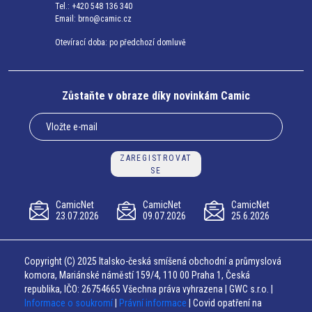
Tel.: +420 548 136 340
Email:
brno@camic.cz
Otevírací doba: po předchozí domluvě
Zůstaňte v obraze díky novinkám Camic
ZAREGISTROVAT
SE
CamicNet
CamicNet
CamicNet
23.07.2026
09.07.2026
25.6.2026
Copyright (C) 2025 Italsko-česká smíšená obchodní a průmyslová
komora, Mariánské náměstí 159/4, 110 00 Praha 1, Česká
republika, IČO: 26754665 Všechna práva vyhrazena | GWC s.r.o. |
Informace o soukromí
|
Právní informace
| Covid opatření na