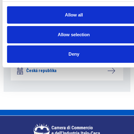
Allow all
5 srpna 2026
Allow selection
Pražský fragment evangelia svatého Marka
bude vystaven v Aquileii
Deny
Itálie
Česká republika