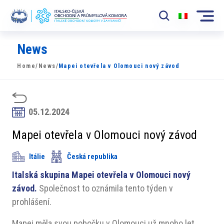
News
Komora
Home
/
News
/
Mapei otevřela v Olomouci nový závod
News
Události
05.12.2024
Rozvoj Trhu
Mapei otevřela v Olomouci nový závod
Členové
Itálie
Česká republika
Partneři
Italská skupina Mapei otevřela v Olomouci nový
​​Projekty
závod.
Společnost to oznámila tento týden v
prohlášení.
Členská sekce
Mapei měla svou pobočku v Olomouci už mnoho let.