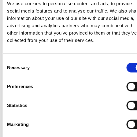
We use cookies to personalise content and ads, to provide
social media features and to analyse our traffic. We also sha
information about your use of our site with our social media,
advertising and analytics partners who may combine it with
other information that you’ve provided to them or that they’ve
6 srpna 2026
collected from your use of their services.
Zahraniční obchod Itálie – ČR v pololetí převýšil
deset miliard eur
Consent
Přehled Ekonomika
Necessary
Selection
Itálie
Česká republika
Preferences
Statistics
Marketing