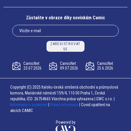
Zůstaňte v obraze díky novinkám Camic
ZAREGISTROVAT
SE
CamicNet
CamicNet
CamicNet
23.07.2026
09.07.2026
25.6.2026
Copyright (C) 2025 Italsko-česká smíšená obchodní a průmyslová
komora, Mariánské náměstí 159/4, 110 00 Praha 1, Česká
republika, IČO: 26754665 Všechna práva vyhrazena | GWC s.r.o. |
Informace o soukromí
|
Právní informace
| Covid opatření na
akcích CAMIC
Powered by