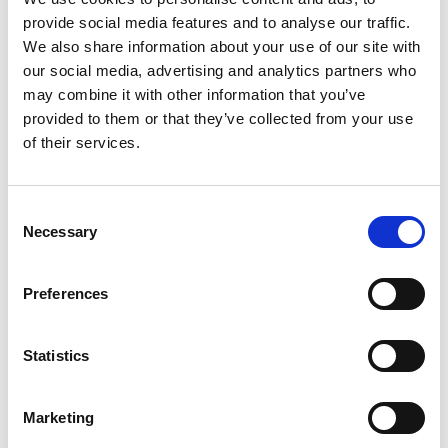
provide social media features and to analyse our traffic.
We also share information about your use of our site with
7 srpna 2026
our social media, advertising and analytics partners who
may combine it with other information that you’ve
Čistý zisk skupiny Generali zaznamenal v
provided to them or that they’ve collected from your use
pololetí výrazný růst
of their services.
Itálie
Česká republika
Consent
Necessary
Selection
Preferences
Statistics
Marketing