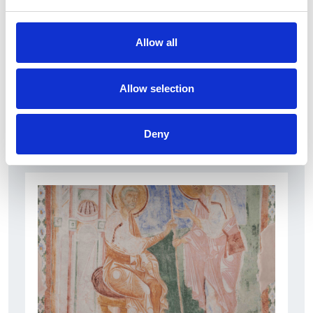
6 srpna 2026
Zahraniční obchod Itálie – ČR v pololetí převýšil
Allow all
deset miliard eur
Přehled Ekonomika
Allow selection
Itálie
Deny
Česká republika