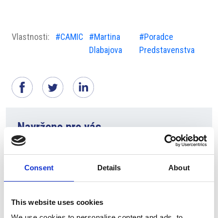
Vlastnosti:
#CAMIC
#Martina
#Poradce
Dlabajova
Predstavenstva
Navrženo pro vás
Consent
Details
About
This website uses cookies
We use cookies to personalise content and ads, to