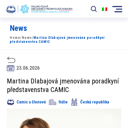
News
Komora
Home
/
News
/
Martina Dlabajová jmenována poradkyní
News
představenstva CAMIC
Události
Rozvoj Trhu
23.06.2026
Členové
Martina Dlabajová jmenována poradkyní
představenstva CAMIC
Partneři
Camic a členové
Itálie
Česká republika
​​Projekty
Členská sekce