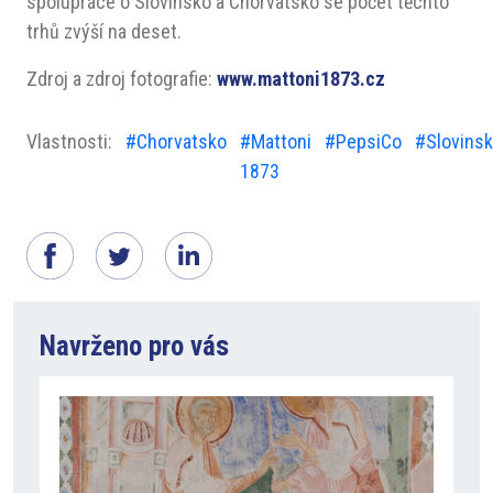
spolupráce o Slovinsko a Chorvatsko se počet těchto
trhů zvýší na deset.
Zdroj a zdroj fotografie:
www.mattoni1873.cz
Vlastnosti:
#Chorvatsko
#Mattoni
#PepsiCo
#Slovins
1873
Navrženo pro vás