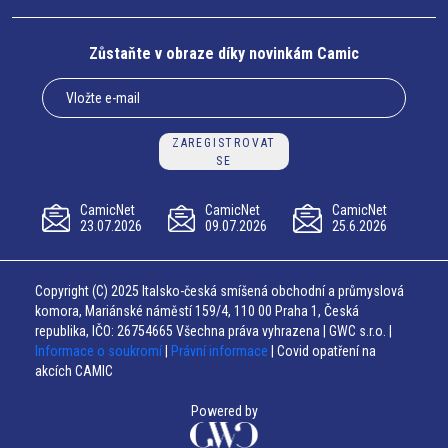
Zůstaňte v obraze díky novinkám Camic
ZAREGISTROVAT
SE
CamicNet
CamicNet
CamicNet
23.07.2026
09.07.2026
25.6.2026
Copyright (C) 2025 Italsko-česká smíšená obchodní a průmyslová
komora, Mariánské náměstí 159/4, 110 00 Praha 1, Česká
republika, IČO: 26754665 Všechna práva vyhrazena | GWC s.r.o. |
Informace o soukromí
|
Právní informace
| Covid opatření na
akcích CAMIC
Powered by