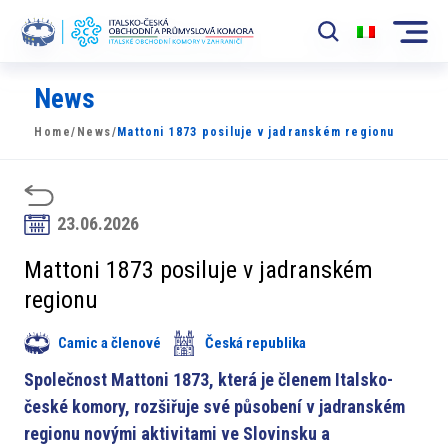
News
Komora
Home
/
News
/
Mattoni 1873 posiluje v jadranském regionu
News
Události
23.06.2026
Rozvoj Trhu
Mattoni 1873 posiluje v jadranském
Členové
regionu
Partneři
Camic a členové
Česká republika
​​Projekty
Společnost Mattoni 1873, která je členem Italsko-
české komory, rozšiřuje své působení v jadranském
Členská sekce
regionu novými aktivitami ve Slovinsku a