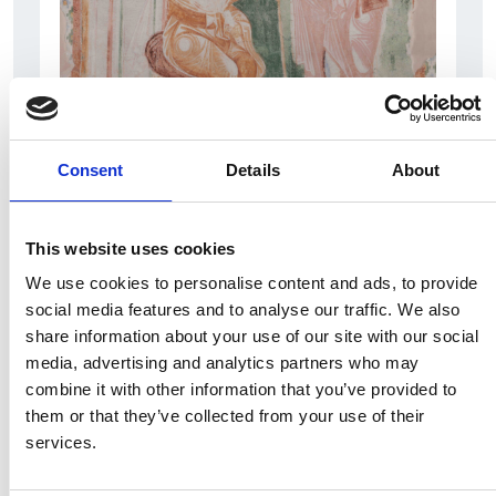
5 srpna 2026
Pražský fragment evangelia svatého Marka
Consent
Details
About
bude vystaven v Aquileii
Itálie
This website uses cookies
Česká republika
We use cookies to personalise content and ads, to provide
social media features and to analyse our traffic. We also
share information about your use of our site with our social
media, advertising and analytics partners who may
combine it with other information that you’ve provided to
them or that they’ve collected from your use of their
services.