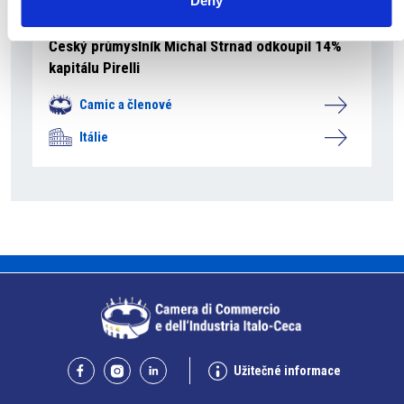
Deny
31 července 2026
Český průmyslník Michal Strnad odkoupil 14%
kapitálu Pirelli
Camic a členové
Itálie
Užitečné informace