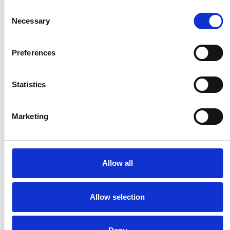
Consent
Necessary
Selection
4 srpna 2026
Preferences
CRIF: v pololetí rostly počty firem i OSVČ
Přehled Ekonomika
Statistics
Česká republika
Marketing
Allow all
Allow selection