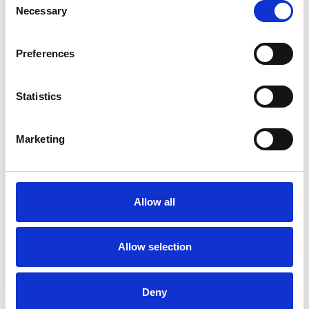
Necessary
Selection
spíše zhoršení,“ dodává na konec
Nino Altomonte.
Zdroj: Camic
Preferences
Zdroj fotografie: Torino-Praga Invest
Statistics
Marketing
Allow all
Navrženo pro vás
Allow selection
Deny