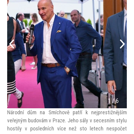
1
/
6
Národní dům na Smíchově patří k nejprestižnějším
veřejným budovám v Praze. Jeho sály v secesním stylu
hostily v posledních více než sto letech nespočet