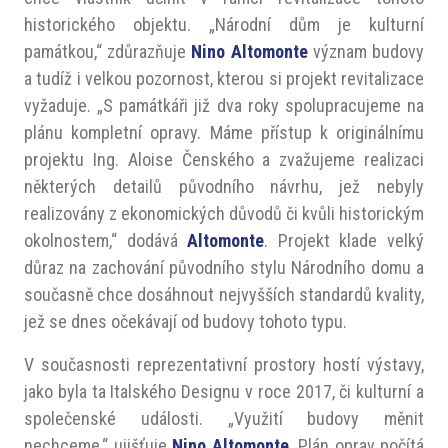
historického objektu. „Národní dům je kulturní
památkou,“ zdůrazňuje
Nino Altomonte
význam budovy
a tudíž i velkou pozornost, kterou si projekt revitalizace
vyžaduje. „S památkáři již dva roky spolupracujeme na
plánu kompletní opravy. Máme přístup k originálnímu
projektu Ing. Aloise Čenského a zvažujeme realizaci
některých detailů původního návrhu, jež nebyly
realizovány z ekonomických důvodů či kvůli historickým
okolnostem,“ dodává
Altomonte
. Projekt klade velký
důraz na zachování původního stylu Národního domu a
současně chce dosáhnout nejvyšších standardů kvality,
jež se dnes očekávají od budovy tohoto typu.
V současnosti reprezentativní prostory hostí výstavy,
jako byla ta Italského Designu v roce 2017, či kulturní a
společenské události. „Využití budovy měnit
nechceme,“ ujišťuje
Nino Altomonte
. Plán oprav počítá