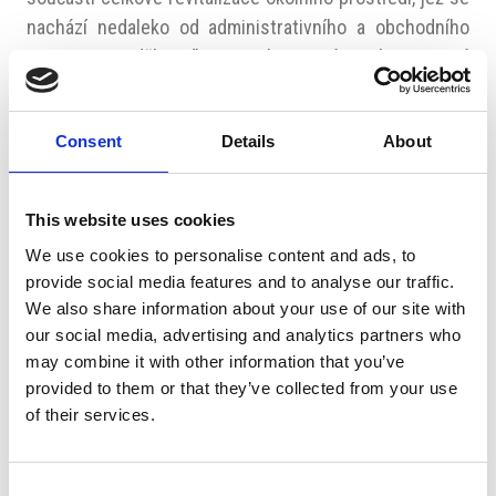
nachází nedaleko od administrativního a obchodního
centra na Andělu. Díky revitalizaci má vzniknout nová
klidová a relaxační zóna.
Torino – Praga Invest
patří k významným developerům
Consent
Details
About
v oblasti luxusních nemovitostí v Praze. I do tohoto
segmentu se promítlo celkové zvýšení cen realit, byť
This website uses cookies
dynamika rozvoje se dost liší od nižší a střední části
trhu, která byla výrazně posílena levnými a dostupnými
We use cookies to personalise content and ads, to
provide social media features and to analyse our traffic.
hypotékami.
Nino Altomonte
tak neočekává, že by
We also share information about your use of our site with
zvyšování úrokových sazeb mělo výraznější dopad na
our social media, advertising and analytics partners who
vývoj ve vysokém a nejvyšším segmentu realitního trhu.
may combine it with other information that you’ve
„Metropole, jako je Praha, budou vždy přitahovat
provided to them or that they’ve collected from your use
investory,“ myslí si. Větší obavy pramení spíše
of their services.
z regulace ze strany veřejné správy, která často
neumožňuje včasné zahájení developerských projektů.
Consent
„V této oblasti jsme v posledních letech zaznamenali