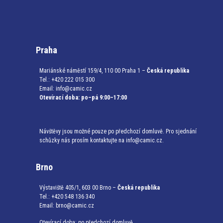
Praha
Mariánské náměstí 159/4, 110 00 Praha 1 –
Česká republika
Tel.: +420 222 015 300
Email:
info@camic.cz
Otevírací doba: po–pá 9:00–17:00
Návštěvy jsou možné pouze po předchozí domluvě. Pro sjednání
schůzky nás prosím kontaktujte na info@camic.cz.
Brno
Výstaviště 405/1, 603 00 Brno –
Česká republika
Tel.: +420 548 136 340
Email:
brno@camic.cz
Otevírací doba: po předchozí domluvě