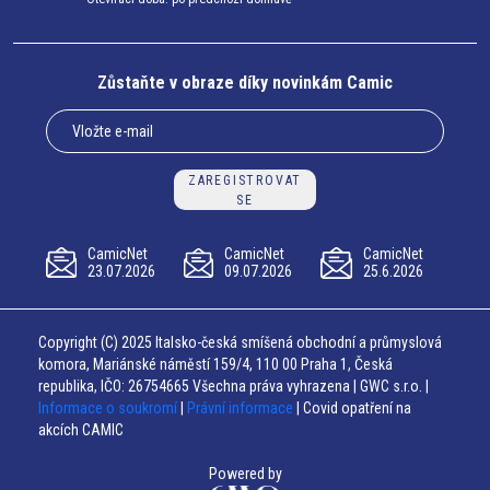
Zůstaňte v obraze díky novinkám Camic
ZAREGISTROVAT
SE
CamicNet
CamicNet
CamicNet
23.07.2026
09.07.2026
25.6.2026
Copyright (C) 2025 Italsko-česká smíšená obchodní a průmyslová
komora, Mariánské náměstí 159/4, 110 00 Praha 1, Česká
republika, IČO: 26754665 Všechna práva vyhrazena | GWC s.r.o. |
Informace o soukromí
|
Právní informace
| Covid opatření na
akcích CAMIC
Powered by