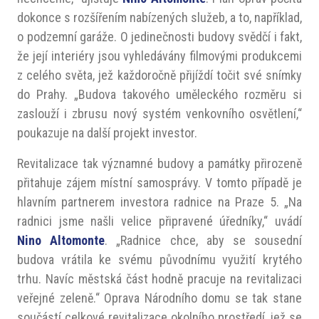
dokonce s rozšířením nabízených služeb, a to, například,
o podzemní garáže. O jedinečnosti budovy svědčí i fakt,
že její interiéry jsou vyhledávány filmovými produkcemi
z celého světa, jež každoročně přijíždí točit své snímky
do Prahy. „Budova takového uměleckého rozměru si
zaslouží i zbrusu nový systém venkovního osvětlení,“
poukazuje na další projekt investor.
Revitalizace tak významné budovy a památky přirozeně
přitahuje zájem místní samosprávy. V tomto případě je
hlavním partnerem investora radnice na Praze 5. „Na
radnici jsme našli velice připravené úředníky,“ uvádí
Nino Altomonte
. „Radnice chce, aby se sousední
budova vrátila ke svému původnímu využití krytého
trhu. Navíc městská část hodně pracuje na revitalizaci
veřejné zeleně.“ Oprava Národního domu se tak stane
součástí celkové revitalizace okolního prostředí, jež se