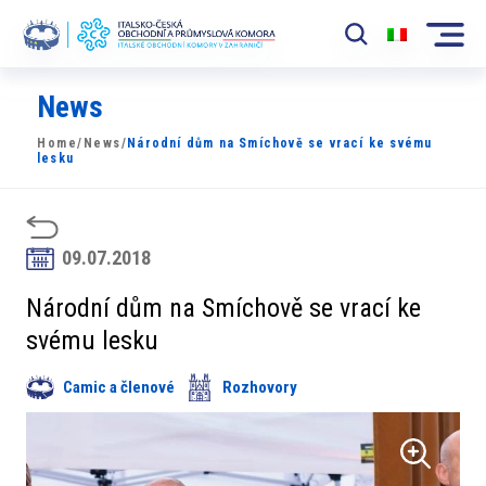
News
Komora
Home
/
News
/
Národní dům na Smíchově se vrací ke svému
News
lesku
Události
Rozvoj Trhu
09.07.2018
Členové
Národní dům na Smíchově se vrací ke
svému lesku
Partneři
Camic a členové
Rozhovory
​​Projekty
Členská sekce