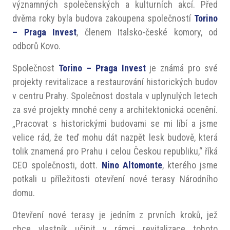
významných společenských a kulturních akcí. Před
dvěma roky byla budova zakoupena společností
Torino
– Praga Invest
, členem Italsko-české komory, od
odborů Kovo.
Společnost
Torino – Praga Invest
je známá pro své
projekty revitalizace a restaurování historických budov
v centru Prahy. Společnost dostala v uplynulých letech
za své projekty mnohé ceny a architektonická ocenění.
„Pracovat s historickými budovami se mi líbí a jsme
velice rád, že teď mohu dát nazpět lesk budově, která
tolik znamená pro Prahu i celou Českou republiku,“ říká
CEO společnosti, dott.
Nino Altomonte
, kterého jsme
potkali u příležitosti otevření nové terasy Národního
domu.
Otevření nové terasy je jedním z prvních kroků, jež
chce vlastník učinit v rámci revitalizace tohoto