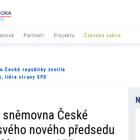
enové
Partneři
​​Projekty
Členská sekce
 České republiky zvolila
 lídra strany SPD
N
á sněmovna České
a svého nového předsedu