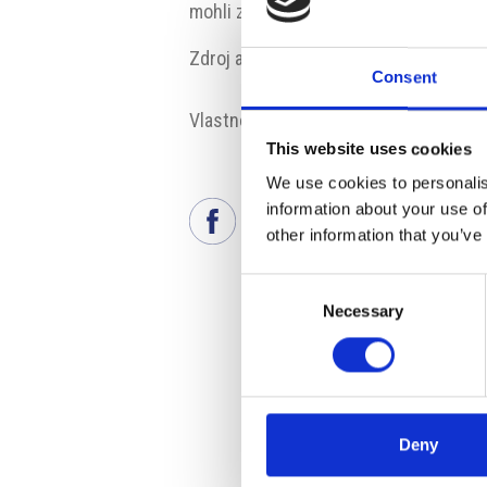
mohli zvolit další dva místopředsedy z
Zdroj a foto:
www.psp.cz
Consent
Vlastnosti:
#SPD
#předseda posla
This website uses cookies
We use cookies to personalis
information about your use of
other information that you’ve
Consent
Necessary
Selection
Deny