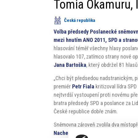
Tomia Okamuru, l
Česká republika
Volba předsedy Poslanecké sněmovny 
mezi hnutím ANO 2011, SPD a strano
hlasování téměř všechny hlasy poslanc
hlasovalo 107, zatímco strany nové op
Jana Bartoška
, který obdržel 81 hlasů
„Chci být předsedou nadstranickým, p
premiér
Petr Fiala
kritizoval lídra SPD
nejtvrdší vystoupení proti novému pře
bratra předsedy SPD a poslance za Lid
České republice dobře znám.
Sněmovna zároveň zvolila dva místop
Nachera
z hnutí ANO a
Jiřího Bartáka