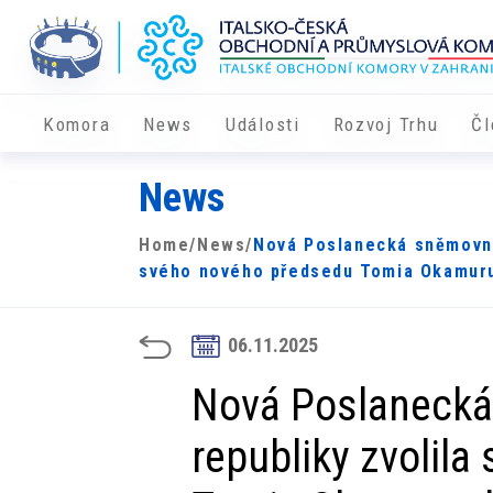
Komora
News
Události
Rozvoj Trhu
Čl
News
Home
/
News
/
Nová Poslanecká sněmovna
svého nového předsedu Tomia Okamuru,
06.11.2025
Nová Poslaneck
republiky zvolil