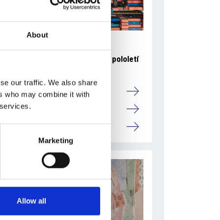
About
6 srpna 2026
Zahraniční obchod Itálie – ČR v pololetí
převýšil deset miliard eur
se our traffic. We also share
Přehled Ekonomika
ers who may combine it with
 services.
Itálie
Česká republika
Marketing
Allow all