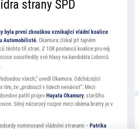
ídra strany SPD
byla první zkouškou vznikající vládní koalice
u Automobilisté.
Okamura získal při tajném
ů těchto tří stran. Z 108 poslanců koalice pro něj
ozice soustředily své hlasy na kandidáta Lidovců
.
ředsedou všech,“ uvedl Okamura. Odcházející
 s tím, že „probouzí v lidech nenávist“. Mezi
dsedovi patřil projev
Hayata Okamury
, staršího
ovce. Silný názorový rozpor mezi oběma bratry je v
ředsedy nominované vládními stranami –
Patrika
ze strany Automobilisté. Příští týden by poslanci