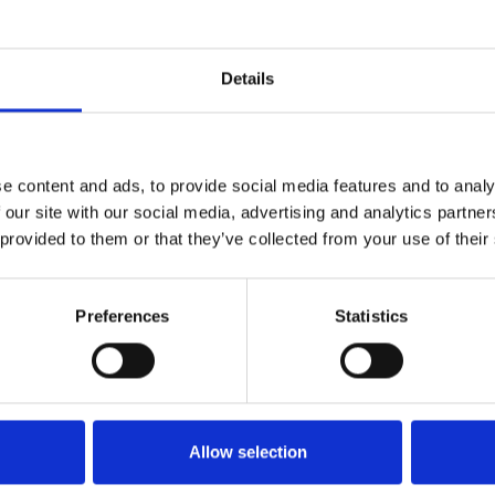
 řad opozičních stran.
Details
necké sněmovny
#Tomio Okamura
#vládní koalice
e content and ads, to provide social media features and to analy
 our site with our social media, advertising and analytics partn
 provided to them or that they’ve collected from your use of their
Preferences
Statistics
Allow selection