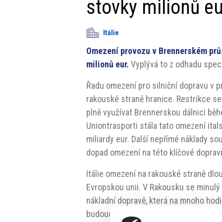
stovky milionů eu
Itálie
Omezení provozu v Brennerském průs
milionů eur.
Vyplývá to z odhadu speci
Řadu omezení pro silniční dopravu v pr
rakouské straně hranice. Restrikce se
plně využívat Brennerskou dálnici běh
Uniontrasporti stála tato omezení ita
miliardy eur. Další nepřímé náklady so
dopad omezení na této klíčové dopravn
Itálie omezení na rakouské straně dlou
Evropskou unii. V Rakousku se minulý 
nákladní dopravě, která na mnoho hodi
budoucna se počítá s přesunem části n