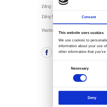
Zdroj:
tg24.sky.it
Zdroj fotografie:
Wikimedia
Consent
Vlastnosti:
#BrennerskýPrůsmyk
#
This website uses cookies
We use cookies to personalis
information about your use of
other information that you’ve
Consent
Necessary
Selection
Deny