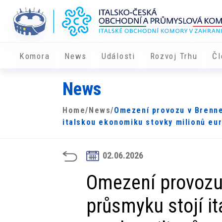
Komora
News
Události
Rozvoj Trhu
Čl
News
Home
/
News
/
Omezení provozu v Brenn
italskou ekonomiku stovky milionů eu
02.06.2026
Omezení provozu
průsmyku stojí i