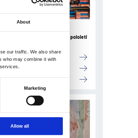
About
6 srpna 2026
Zahraniční obchod Itálie – ČR v pololetí
převýšil deset miliard eur
se our traffic. We also share
Přehled Ekonomika
ers who may combine it with
 services.
Itálie
Česká republika
Marketing
Allow all