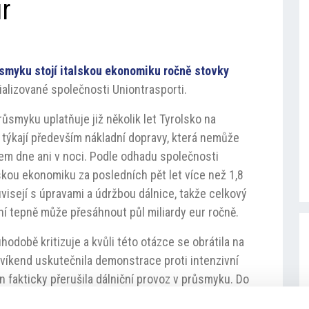
r
myku stojí italskou ekonomiku ročně stovky
alizované společnosti Uniontrasporti.
ůsmyku uplatňuje již několik let Tyrolsko na
 týkají především nákladní dopravy, která nemůže
em dne ani v noci. Podle odhadu společnosti
lskou ekonomiku za posledních pět let více než 1,8
uvisejí s úpravami a údržbou dálnice, takže celkový
í tepně může přesáhnout půl miliardy eur ročně.
hodobě kritizuje a kvůli této otázce se obrátila na
víkend uskutečnila demonstrace proti intenzivní
n fakticky přerušila dálniční provoz v průsmyku. Do
ákladní dopravy na železnici.