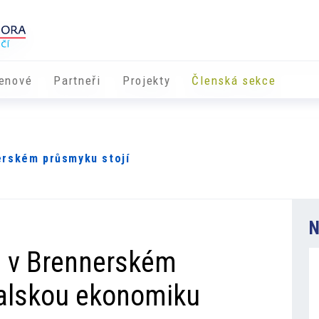
enové
Partneři
​​Projekty
Členská sekce
erském průsmyku stojí
r
N
 v Brennerském
talskou ekonomiku