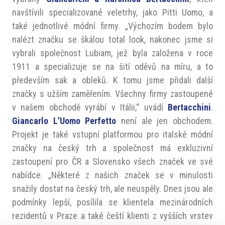
navštívili specializované veletrhy, jako Pitti Uomo, a
také jednotlivé módní firmy. „Výchozím bodem bylo
nalézt značku se škálou total look, nakonec jsme si
vybrali společnost Lubiam, jež byla založena v roce
1911 a specializuje se na šití oděvů na míru, a to
především sak a obleků. K tomu jsme přidali další
značky s užším zaměřením. Všechny firmy zastoupené
v našem obchodě vyrábí v Itálii,“ uvádí
Bertacchini
.
Giancarlo L’Uomo Perfetto
není ale jen obchodem.
Projekt je také vstupní platformou pro italské módní
značky na český trh a společnost má exkluzivní
zastoupení pro ČR a Slovensko všech značek ve své
nabídce. „Některé z našich značek se v minulosti
snažily dostat na český trh, ale neuspěly. Dnes jsou ale
podmínky lepší, posílila se klientela mezinárodních
rezidentů v Praze a také čeští klienti z vyšších vrstev