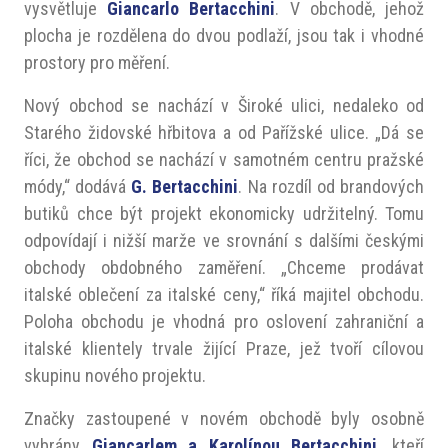
vysvětluje
Giancarlo Bertacchini
. V obchodě, jehož
plocha je rozdělena do dvou podlaží, jsou tak i vhodné
prostory pro měření.
Nový obchod se nachází v Široké ulici, nedaleko od
Starého židovské hřbitova a od Pařížské ulice. „Dá se
říci, že obchod se nachází v samotném centru pražské
módy,“ dodává
G. Bertacchini
. Na rozdíl od brandových
butiků chce být projekt ekonomicky udržitelný. Tomu
odpovídají i nižší marže ve srovnání s dalšími českými
obchody obdobného zaměření. „Chceme prodávat
italské oblečení za italské ceny,“ říká majitel obchodu.
Poloha obchodu je vhodná pro oslovení zahraniční a
italské klientely trvale žijící Praze, jež tvoří cílovou
skupinu nového projektu.
Značky zastoupené v novém obchodě byly osobně
vybrány
Giancarlem a Karolínou Bertacchini
, kteří