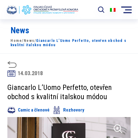
News
Komora
Home
/
News
/
Giancarlo L’Uomo Perfetto, otevřen obchod s
News
kvalitní italskou módou
Události
Rozvoj Trhu
14.03.2018
Členové
Giancarlo L’Uomo Perfetto, otevřen
obchod s kvalitní italskou módou
Partneři
Camic a členové
Rozhovory
​​Projekty
Členská sekce