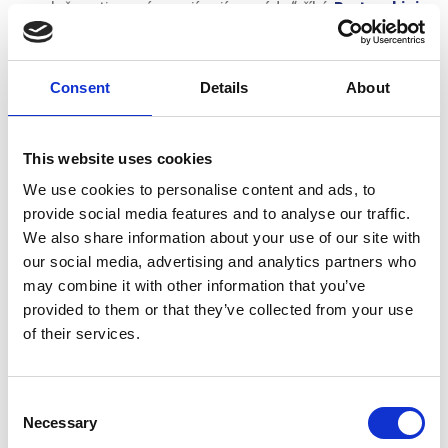
společnosti se více zajímají o módu,“ říká
Bertacchini
.
Pro italské značky je to tudíž příležitost, aby vyzkoušely,
zda je o ně na českém trhu zájem, aniž by ovšem
Consent
Details
About
musely nést (obvykle daleko vyšší) náklady na otevření
své brandové prodejny.
Aby se rozšířilo povědomí o novém obchodě, v týdnu od
This website uses cookies
úterý 20. do soboty 24. března proběhne jeho oficiální
We use cookies to personalise content and ads, to
otevření, v rámci kterého se klienti budou moci
provide social media features and to analyse our traffic.
We also share information about your use of our site with
podrobně seznámit s novým projektem. „Již jsme
our social media, advertising and analytics partners who
uskutečnili privátní prezentace našich značek, jež měly
may combine it with other information that you’ve
velkou odezvu a dostali jsme i první zakázky,“ uvádí
provided to them or that they’ve collected from your use
první úspěchy
Giancarlo Bertacchini
.
of their services.
Giancarlo L’Uomo Perfetto, ulice Široká 55/8, Praha 1,
www.giancarlo.cz
Consent
Necessary
Selection
Otevírací doba: Pondělí – Sobota, od 10 do 19 hodin