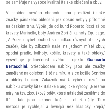
se zaměřuje na vysoce kvalitní italské oblečení a obuv.
V nabídce nového obchodu jsou prestižní italské
značky pánského oblečení, jež dosud nebyly přítomné
na českém trhu. Výběr jde od bund Roberto Ricci až po
kravaty Marinella, boty Andrea Zori či kalhoty Equipage.
„V Praze chyběl obchod s nabídkou různých italských
značek, kde by zákazník našel na jednom místě obuv,
spodní prádlo, kalhoty, košile, kravaty a také obleky,“
vysvětluje jedinečnost svého projektu
Giancarlo
Bertacchini
. Středobodem nabídky jsou ale značky
zaměřené na oblečení šité na míru, a sice košile Sonrisa
a obleky Lubiam. Zákazník má k výběru rozsáhlou
nabídku stovky látek italské a anglické výroby. „Bereme
míry na tzv. zkouškový oděv, které následně zasíláme do
Itálie, kde jsou nakonec košile a oblek ušity. Tato
metoda je rychlejší a levnější než klasický krejčí,“