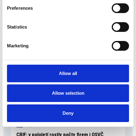
5 srpna 2026
Preferences
Pražský fragment evangelia svatého Marka
bude vystaven v Aquileii
Statistics
Itálie
Česká republika
Marketing
Allow all
Allow selection
Deny
4 srpna 2026
CRIF: v pololetí rostly počty firem i OSVČ