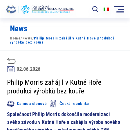
News
Komora
Home
/
News
/
Philip Morris zahájil v Kutné Hoře produkci
News
výrobků bez kouře
Události
Rozvoj Trhu
02.06.2026
Členové
Philip Morris zahájil v Kutné Hoře
produkci výrobků bez kouře
Partneři
Camic a členové
Česká republika
​​Projekty
Společnost Philip Morris dokončila modernizaci
Členská sekce
svého závodu v Kutné Hoře a zahájila výrobu nového
bezdýmného výrobku – nikotinových sáčků ZYN.