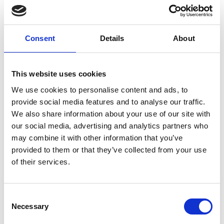
6 srpna 2026
Zahraniční obchod Itálie – ČR v pololetí převýšil
deset miliard eur
Consent
Details
About
Přehled Ekonomika
Itálie
This website uses cookies
Česká republika
We use cookies to personalise content and ads, to
provide social media features and to analyse our traffic.
We also share information about your use of our site with
our social media, advertising and analytics partners who
may combine it with other information that you’ve
provided to them or that they’ve collected from your use
of their services.
Consent
Necessary
Selection