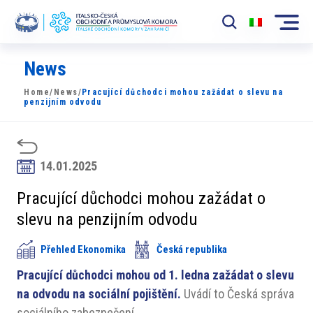
News
Komora
Home
/
News
/
Pracující důchodci mohou zažádat o slevu na
News
penzijním odvodu
Události
Rozvoj Trhu
14.01.2025
Členové
Pracující důchodci mohou zažádat o
slevu na penzijním odvodu
Partneři
Přehled Ekonomika
Česká republika
​​Projekty
Pracující důchodci mohou od 1. ledna zažádat o slevu
Členská sekce
na odvodu na sociální pojištění.
Uvádí to Česká správa
sociálního zabezpečení.