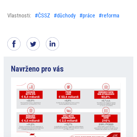
Vlastnosti:
#ČSSZ
#důchody
#práce
#reforma
Navrženo pro vás