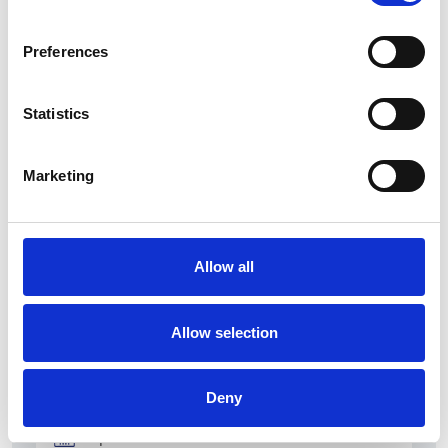
Zahraniční obchod Itálie – ČR v pololetí převýšil
deset miliard eur
Preferences
Přehled Ekonomika
Statistics
Itálie
Česká republika
Marketing
Allow all
Allow selection
Deny
5 srpna 2026