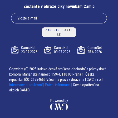
Zůstaňte v obraze díky novinkám Camic
ZAREGISTROVAT
SE
CamicNet
CamicNet
CamicNet
23.07.2026
09.07.2026
25.6.2026
Copyright (C) 2025 Italsko-česká smíšená obchodní a průmyslová
komora, Mariánské náměstí 159/4, 110 00 Praha 1, Česká
republika, IČO: 26754665 Všechna práva vyhrazena | GWC s.r.o. |
Informace o soukromí
|
Právní informace
| Covid opatření na
akcích CAMIC
Powered by