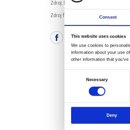
Zdroj:
https://www.runczech.com
Zdroj fotografie: RunCzech
Consent
This website uses cookies
We use cookies to personalis
information about your use of
other information that you’ve
Consent
Necessary
Selection
Deny