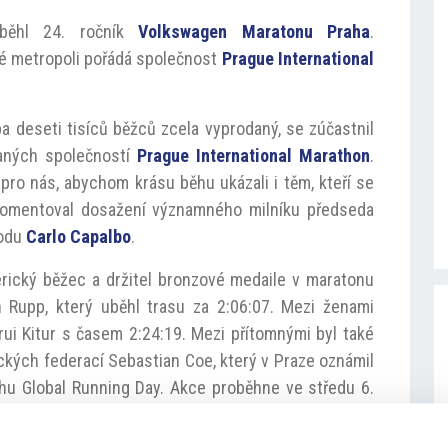
oběhl 24. ročník
Volkswagen Maratonu Praha
.
é metropoli pořádá společnost
Prague International
ba deseti tisíců běžců zcela vyprodaný, se zúčastnil
daných společností
Prague International Marathon
.
 pro nás, abychom krásu běhu ukázali i těm, kteří se
okomentoval dosažení významného milníku předseda
vodu
Carlo Capalbo
.
erický běžec a držitel bronzové medaile v maratonu
 Rupp, který uběhl trasu za 2:06:07. Mezi ženami
rui Kitur s časem 2:24:19. Mezi přítomnými byl také
ckých federací Sebastian Coe, který v Praze oznámil
u Global Running Day. Akce proběhne ve středu 6.
na celé zeměkouli.