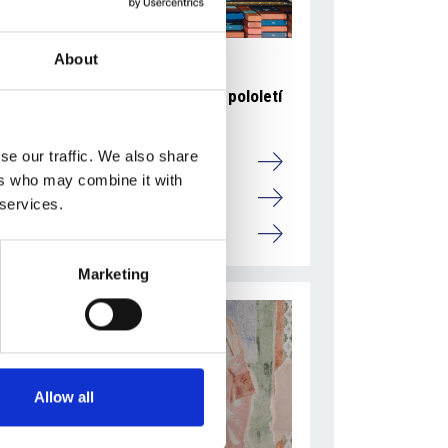
About
6 srpna 2026
Zahraniční obchod Itálie – ČR v pololetí
převýšil deset miliard eur
se our traffic. We also share
Přehled Ekonomika
ers who may combine it with
Itálie
 services.
Česká republika
Marketing
Allow all