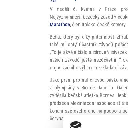
V neděli 6. května v Praze pr
Nejvýznamnější běžecký závod v česk
Marathon
, člen Italsko-české komory.
Běhu, který byl díky přítomnosti zhru
také miliontý účastník závodů pořá
„To je skvělé číslo a zároveň závazek
našich závodů ještě nezúčastnili,“ 
organizačního výboru a zakladatel zá
Jako první protnul cílovou pásku am
z olympiády v Rio de Janeiro Galen
zvítězila keňská atletka Bornes Jepki
předseda Mezinárodní asociace atleti
konání světového dne na podporu běh
června a zapojí se do ní desítky měst 