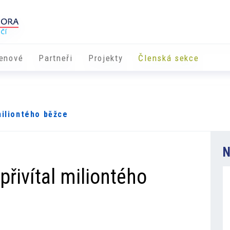
enové
Partneři
​​Projekty
Členská sekce
miliontého běžce
N
řivítal miliontého