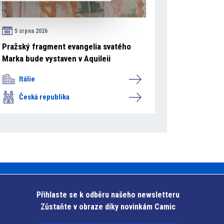
5 srpna 2026
Pražský fragment evangelia svatého
Marka bude vystaven v Aquileii
Itálie
Česká republika
Přihlaste se k odběru našeho newsletteru
Zůstaňte v obraze díky novinkám Camic