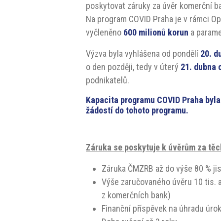
poskytovat záruky za úvěr komerční b
Na program COVID Praha je v rámci Op
vyčleněno
600 milionů korun
a paramet
Výzva byla vyhlášena od pondělí
20. d
o den později, tedy v úterý
21. dubna 
podnikatelů.
Kapacita programu COVID Praha byla
žádostí do tohoto programu.
Záruka se poskytuje k úvěrům za tě
Záruka ČMZRB až do výše 80 % ji
Výše zaručovaného úvěru 10 tis. a
z komerčních bank)
Finanční příspěvek na úhradu úrok