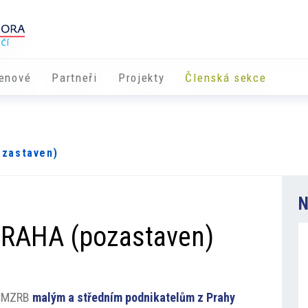
enové
Partneři
​​Projekty
Členská sekce
zastaven)
N
PRAHA (pozastaven)
 ČMZRB
malým a středním podnikatelům z Prahy