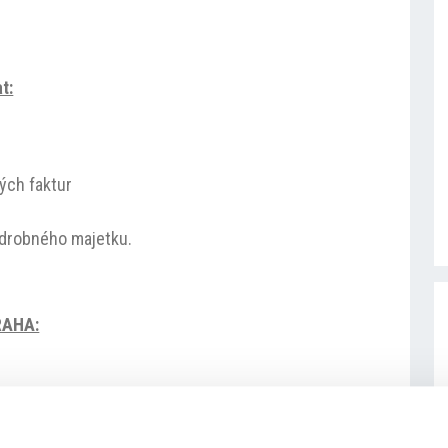
t:
ých faktur
o drobného majetku.
RAHA:
u z komerčních bank, které se zapojily do programu