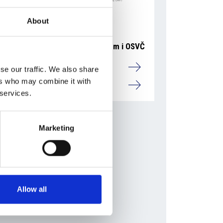
About
4 srpna 2026
CRIF: v pololetí rostly počty firem i OSVČ
Přehled Ekonomika
se our traffic. We also share
ers who may combine it with
Česká republika
 services.
Marketing
Allow all