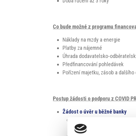
Doba ručení až 3 roky
Co bude možné z programu financova
Náklady na mzdy a energie
Platby za nájemné
Úhrada dodavatelsko-odběratelsk
Předfinancování pohledávek
Pořízení majetku, zásob a dalšíh
Postup žádosti o podporu z COVID P
Žádost o úvěr u běžné banky
Nejdříve se spojte s některo
Covid Praha