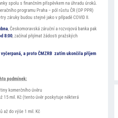
anky spolu s finančním příspěvkem na úhradu úroků.
eračního programu Praha – pól růstu ČR (OP PPR)
ry záruky budou stejné jako v případě COVID II.
ubna
, Českomoravská záruční a rozvojová banka pak
od 8:00
, začínal přijímat žádosti pražských
 vyčerpaná, a proto ČMZRB zatím ukončila příjem
chto podmínek:
stiny komerčního úvěru
ž 15 mil. Kč (tento úvěr poskytuje některá
ů až do výše 1 mil. Kč