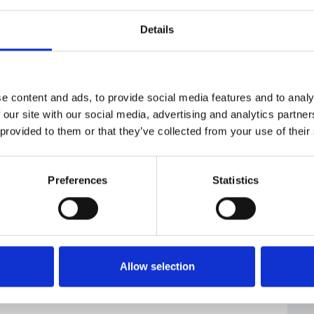
m o podporu v rámci programu Covid Praha
éře (tzn. vyplnění žádosti o úvěr a dodání dalších
Details
 vyřízení úvěru)
e content and ads, to provide social media features and to analy
 our site with our social media, advertising and analytics partn
úvěr, začněte vyplňovat oficiální formulář žádosti o
 provided to them or that they’ve collected from your use of their
 příloh vám může pomoci bankéř
Preferences
Statistics
ěžné banky
Allow selection
B
přes E-podatelnu (
e-podatelna.cmzrb.cz
)