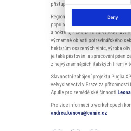
přístupu k jejich zpracování.“
Region Apulie se může pochlubit mim
Deny
popularita ve světě prudce stoupá. Kr
a pokrmů, z čehož zhruba deset drží
významné oblasti potravinářského sekto
hektarům osazených vinic, výroba oli
je také pěstování a zpracování pšenice
z nejvýznamnějších italských firem v 
Slavnostní zahájení projektu Puglia X
velvyslanectví v Praze za přítomnosti
Apulie pro zemědělské činnosti
Leona
Pro více informací o workshopech kon
andrea.kunova@camic.cz