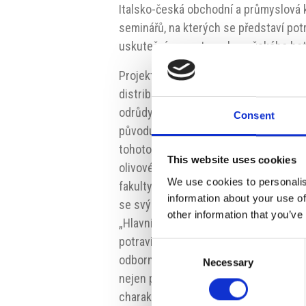
Italsko-česká obchodní a průmyslová k
seminářů, na kterých se představí potr
uskuteční v prostorech pražského hot
Projekt je určený především profesion
distribuce. První seminář, který se usk
odrůdy révy typické pro region Apulie
Consent
původu. Následující workshopy předsta
tohoto regionu, a sice produkci a zpra
This website uses cookies
olivového oleje a zpracování mléka v
We use cookies to personalis
fakulty Univerzity v Bari a na každém 
information about your use of
se svými výrobky,“ uvádí
Andrea Kuno
other information that you’ve
„Hlavním cílem celého projektu je pod
potravinářských výrobků z tohoto regio
Consent
odborníci měli nabýt schopnost rozez
Necessary
Selection
nejen příběh vzniku jednotlivých produk
charakteristikami. Měli by pochopit v