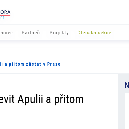
enové
Partneři
​​Projekty
Členská sekce
lii a přitom zůstat v Praze
N
evit Apulii a přitom