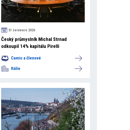
31 července 2026
Český průmyslník Michal Strnad
odkoupil 14% kapitálu Pirelli
Camic a členové
Itálie