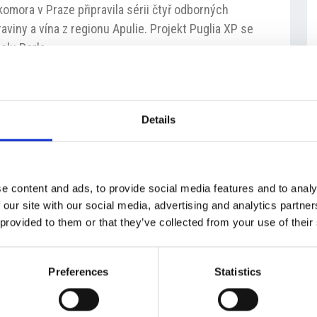
omora v Praze připravila sérii čtyř odborných
aviny a vína z regionu Apulie. Projekt Puglia XP se
elu Perla.
álům z odvětví horeca, velkoobchodu a retailové
uteční v úterý 14. března, se zaměří na vína a
, kde se vyrábí 28 vín se značkou chráněného
Details
ví další výjimečné oblasti potravinářského odvětví
cování pšenice do pečiva a těstovin, výrobu
 sýry. „Kurzy budou vedeny odborníky ze Zemědělské
e content and ads, to provide social media features and to analy
setkání bude přítomna i jedna firma z regionu Apulie
 our site with our social media, advertising and analytics partn
vá
, Food&Turism managerka Italsko-české komory.
 provided to them or that they’ve collected from your use of their
robně představit české odborné veřejnosti kvalitu
nu v jižní Itálii. Díky poznatkům ze seminářů, by
nat kvalitní potraviny a nabídnout svým zákazníkům
Preferences
Statistics
tů, ale i regionální potraviny a vína s danými
ýznam vysoké kvality primárních surovin a především