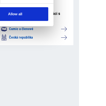
23 července 2026
Mattoni 1873 navázala spolupráci s
Allow all
Národní knihovnou
Camic a členové
Česká republika