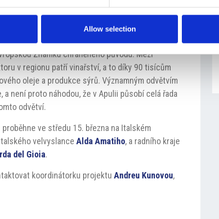
ořádným gastronomickým bohatstvím, jehož
Allow selection
ajská samospráva eviduje až 150 typických potravin
 evropskou Známku chráněného původu. Mezi
ru v regionu patří vinařství, a to díky 90 tisícům
vového oleje a produkce sýrů. Významným odvětvím
, a není proto náhodou, že v Apulii působí celá řada
tomto odvětví.
P proběhne ve středu 15. března na Italském
 italského velvyslance
Alda Amatiho
, a radního kraje
rda del Gioia
.
taktovat koordinátorku projektu
Andreu Kunovou
,