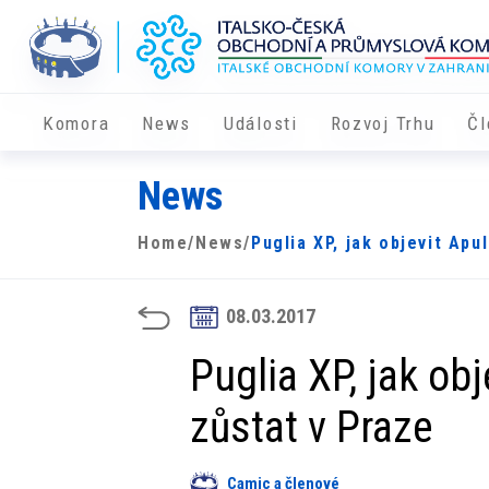
Komora
News
Události
Rozvoj Trhu
Čl
News
Home
/
News
/
Puglia XP, jak objevit Apu
08.03.2017
Puglia XP, jak obj
zůstat v Praze
Camic a členové