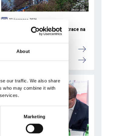
27 července 2026
RunCzech změnil způsob registrace na
Generali půlmaraton Praha
Camic a členové
About
Česká republika
se our traffic. We also share
ers who may combine it with
 services.
Marketing