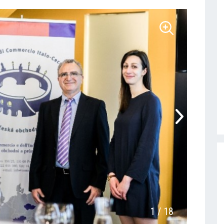
1
/
18