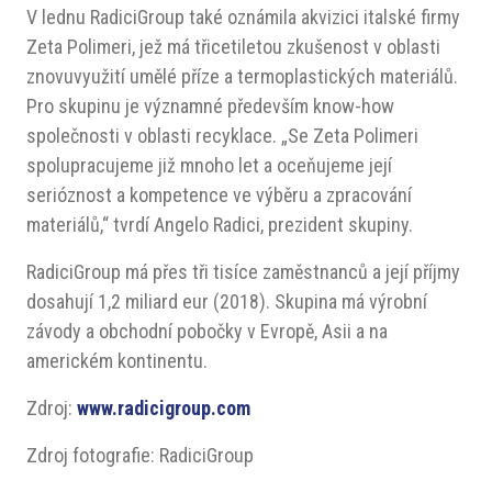
V lednu RadiciGroup také oznámila akvizici italské firmy
Zeta Polimeri, jež má třicetiletou zkušenost v oblasti
znovuvyužití umělé příze a termoplastických materiálů.
Pro skupinu je významné především know-how
společnosti v oblasti recyklace. „Se Zeta Polimeri
spolupracujeme již mnoho let a oceňujeme její
serióznost a kompetence ve výběru a zpracování
materiálů,“ tvrdí Angelo Radici, prezident skupiny.
RadiciGroup má přes tři tisíce zaměstnanců a její příjmy
dosahují 1,2 miliard eur (2018). Skupina má výrobní
závody a obchodní pobočky v Evropě, Asii a na
americkém kontinentu.
Zdroj:
www.radicigroup.com
Zdroj fotografie: RadiciGroup