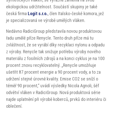
ekologickou udržitelnost. Součástí skupiny je také
česká firma
Logit s.r.o.
, člen Italsko-české komora, jež
je specializovaná ve výrobě umělých vláken.
Nedávno RadiciGroup představila novou produktovou
řadu umělé příze Renycle. Tento druh příze má tu
zvláštnost, že se vyrábí díky recyklaci nylonu a odpadu
z výroby. Renycle tak snižuje potřebu výroby nového
materiálu z fosilních zdrojů a na konci cyklus je na 100
procent znovu recyklovatelný. „Renycle umožňuje
ušetřit 87 procent energie a 90 procent vody, a to za
udržení stejné úrovně kvality. Emise CO2 se sníží o
téměř 90 procent,“ uvádí výsledky Nicola Agnoli, šéf
odvětví vláken v RadiciGroup. Nová produktová série
najde uplatnění při výrobě koberců, prvků do interiéru či
oblečení.