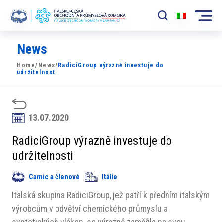
News
Komora
Home
/
News
/
RadiciGroup výrazně investuje do
News
udržitelnosti
Události
Rozvoj Trhu
13.07.2020
Členové
RadiciGroup výrazně investuje do
udržitelnosti
Partneři
Camic a členové
Itálie
​​Projekty
Italská skupina RadiciGroup, jež patří k předním italským
Členská sekce
výrobcům v odvětví chemického průmyslu a
syntetických vláken, se výrazně zaměřila na svou