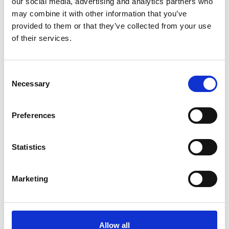
our social media, advertising and analytics partners who
may combine it with other information that you’ve
Itálie
provided to them or that they’ve collected from your use
Česká republika
of their services.
Consent
Necessary
Selection
Preferences
Statistics
6 srpna 2026
Marketing
Zahraniční obchod Itálie – ČR v pololetí převýšil
deset miliard eur
Přehled Ekonomika
Allow all