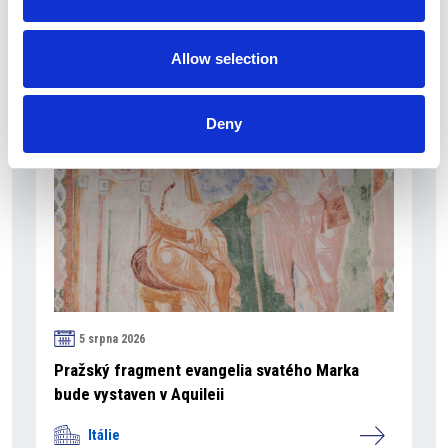
Itálie
Allow selection
Česká republika
Deny
5 srpna 2026
Pražský fragment evangelia svatého Marka
bude vystaven v Aquileii
Itálie