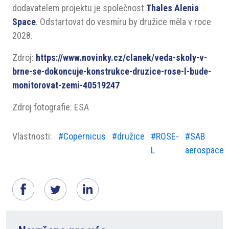
dodavatelem projektu je společnost
Thales Alenia
Space
. Odstartovat do vesmíru by družice měla v roce
2028.
Zdroj:
https://www.novinky.cz/clanek/veda-skoly-v-
brne-se-dokoncuje-konstrukce-druzice-rose-l-bude-
monitorovat-zemi-40519247
Zdroj fotografie: ESA
Vlastnosti:
#Copernicus
#družice
#ROSE-
#SAB
L
aerospace