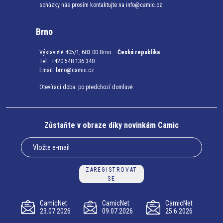
schůzky nás prosím kontaktujte na info@camic.cz.
Brno
Výstaviště 405/1, 603 00 Brno –
Česká republika
Tel.: +420 548 136 340
Email:
brno@camic.cz
Otevírací doba: po předchozí domluvě
Zůstaňte v obraze díky novinkám Camic
ZAREGISTROVAT
SE
CamicNet
CamicNet
CamicNet
23.07.2026
09.07.2026
25.6.2026