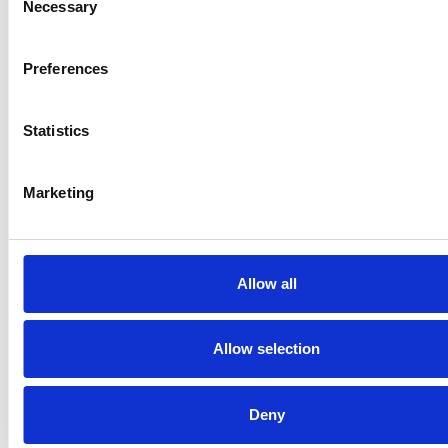
Necessary
Selection
Preferences
Statistics
Marketing
5 srpna 2026
Pražský fragment evangelia svatého Marka
bude vystaven v Aquileii
Allow all
Itálie
Allow selection
Česká republika
Deny