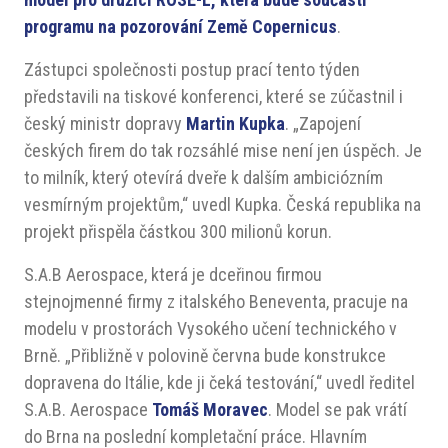
programu na pozorování Země Copernicus
.
Zástupci společnosti postup prací tento týden
představili na tiskové konferenci, které se zúčastnil i
český ministr dopravy
Martin Kupka
. „Zapojení
českých firem do tak rozsáhlé mise není jen úspěch. Je
to milník, který otevírá dveře k dalším ambiciózním
vesmírným projektům,“ uvedl Kupka. Česká republika na
projekt přispěla částkou 300 milionů korun.
S.A.B Aerospace, která je dceřinou firmou
stejnojmenné firmy z italského Beneventa, pracuje na
modelu v prostorách Vysokého učení technického v
Brně. „Přibližně v polovině června bude konstrukce
dopravena do Itálie, kde ji čeká testování,“ uvedl ředitel
S.A.B. Aerospace
Tomáš Moravec
. Model se pak vrátí
do Brna na poslední kompletační práce. Hlavním