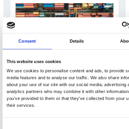
Consent
Details
Abo
This website uses cookies
6 srpna 2026
We use cookies to personalise content and ads, to provide s
Zahraniční obchod Itálie – ČR v pololetí převýšil
media features and to analyse our traffic. We also share info
deset miliard eur
about your use of our site with our social media, advertising 
Přehled Ekonomika
analytics partners who may combine it with other information
you’ve provided to them or that they’ve collected from your u
Itálie
their services.
Česká republika
Consent