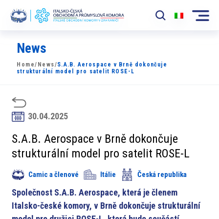
News
Komora
Home
/
News
/
S.A.B. Aerospace v Brně dokončuje
News
strukturální model pro satelit ROSE-L
Události
Rozvoj Trhu
30.04.2025
Členové
S.A.B. Aerospace v Brně dokončuje
strukturální model pro satelit ROSE-L
Partneři
Camic a členové
Itálie
Česká republika
​​Projekty
Společnost S.A.B. Aerospace, která je členem
Členská sekce
Italsko-české komory, v Brně dokončuje strukturální
model pro družici ROSE-L, která bude součástí