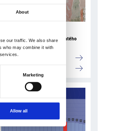
About
5 srpna 2026
Pražský fragment evangelia svatého
se our traffic. We also share
Marka bude vystaven v Aquileii
ers who may combine it with
 services.
Itálie
Česká republika
Marketing
Allow all