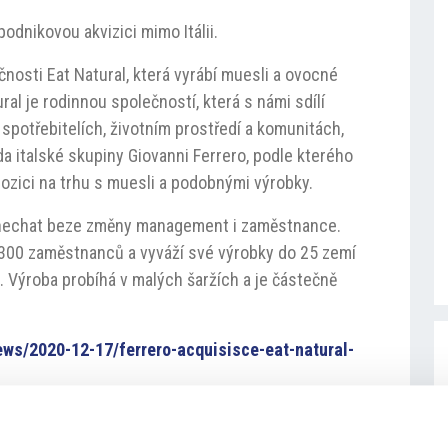
podnikovou akvizici mimo Itálii.
ečnosti Eat Natural, která vyrábí muesli a ovocné
ural je rodinnou společností, která s námi sdílí
a spotřebitelích, životním prostředí a komunitách,
 italské skupiny Giovanni Ferrero, podle kterého
pozici na trhu s muesli a podobnými výrobky.
ponechat beze změny management i zaměstnance.
a 300 zaměstnanců a vyváží své výrobky do 25 zemí
ber. Výroba probíhá v malých šaržích a je částečně
ews/2020-12-17/ferrero-acquisisce-eat-natural-