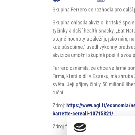
Skupina Ferrero se rozhodla pro další 
Skupina ohlásila akvizici britské spol
tyčinky a další health snacky. „Eat Nat
stejné hodnoty a záleží ji, jako nám, n
kde působíme,“ uvedl výkonný předseda
akvizice umožní skupině posílit svou 
Ferrero oznámila, že chce ve firmě 
Firma, která sídlí v Essexu, má zhrub
světa. Její příjmy činily 50 milionů li
ruční.
Zdroj:
https://www.agi.it/economia/n
barrette-cereali-10715821/
Zdroj fotografie: Eat Natural