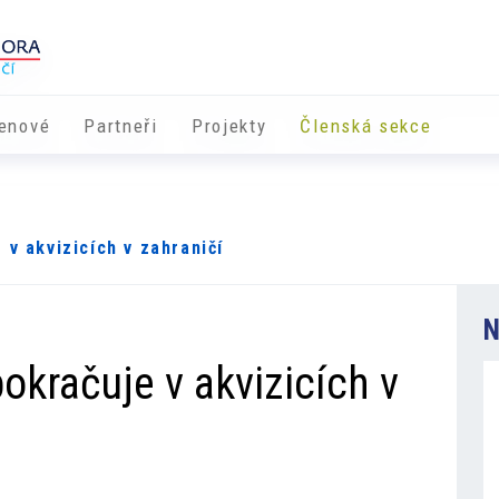
enové
Partneři
​​Projekty
Členská sekce
v akvizicích v zahraničí
N
okračuje v akvizicích v