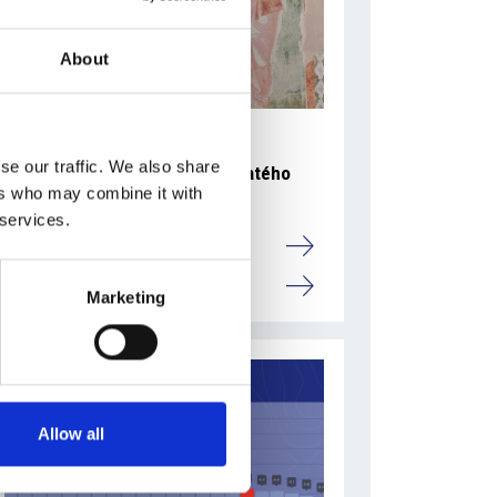
About
5 srpna 2026
se our traffic. We also share
Pražský fragment evangelia svatého
ers who may combine it with
Marka bude vystaven v Aquileii
 services.
Itálie
Česká republika
Marketing
Allow all