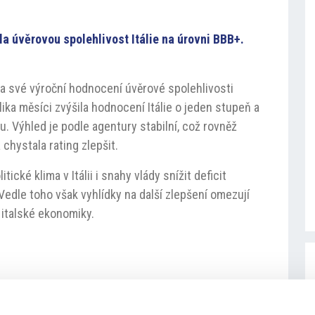
a úvěrovou spolehlivost Itálie na úrovni BBB+.
la své výroční hodnocení úvěrové spolehlivosti
olika měsíci zvýšila hodnocení Itálie o jeden stupeň a
u. Výhled je podle agentury stabilní, což rovněž
chystala rating zlepšit.
tické klima v Itálii i snahy vlády snížit deficit
 Vedle toho však vyhlídky na další zlepšení omezují
t italské ekonomiky.
ika
#S&P Global Ratings