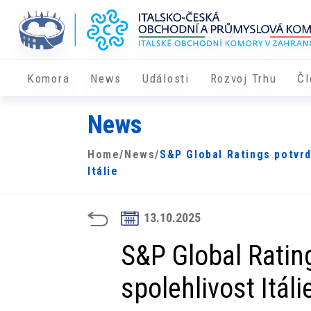
Komora
News
Události
Rozvoj Trhu
Čl
News
Home
/
News
/
S&P Global Ratings potvrd
Itálie
13.10.2025
S&P Global Ratin
spolehlivost Itáli