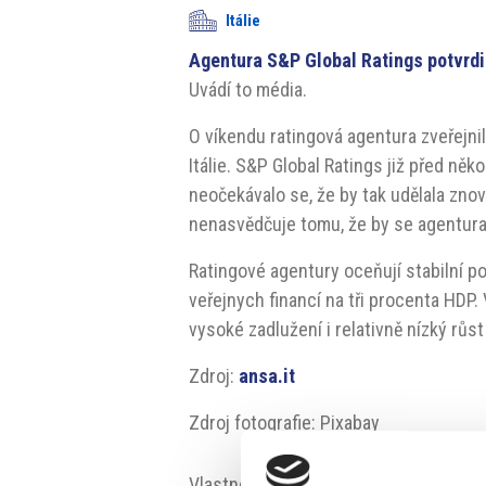
Itálie
Agentura S&P Global Ratings potvrdil
Uvádí to média.
O víkendu ratingová agentura zveřejni
Itálie. S&P Global Ratings již před něk
neočekávalo se, že by tak udělala znov
nenasvědčuje tomu, že by se agentura 
Ratingové agentury oceňují stabilní poli
veřejnych financí na tři procenta HDP.
vysoké zadlužení i relativně nízký růs
Zdroj:
ansa.it
Zdroj fotografie: Pixabay
Vlastnosti:
#rating
#Italská ekonom