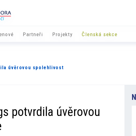
enové
Partneři
​​Projekty
Členská sekce
ila úvěrovou spolehlivost
N
gs potvrdila úvěrovou
e