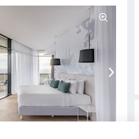
1
/
3