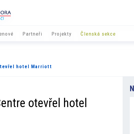
enové
Partneři
​​Projekty
Členská sekce
tevřel hotel Marriott
N
Centre otevřel hotel