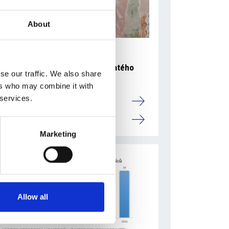
About
5 srpna 2026
Pražský fragment evangelia svatého
se our traffic. We also share
Marka bude vystaven v Aquileii
ers who may combine it with
 services.
Itálie
Česká republika
Marketing
Allow all