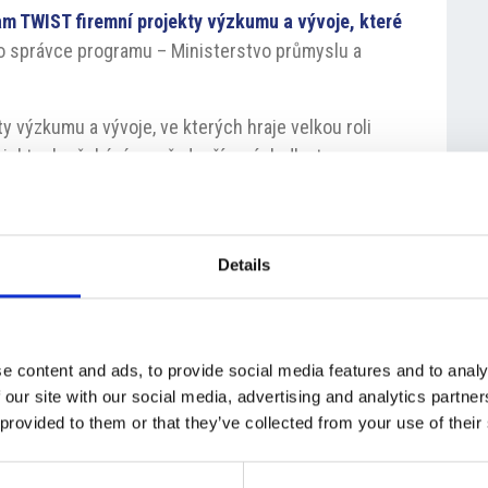
am TWIST firemní projekty výzkumu a vývoje, které
o správce programu – Ministerstvo průmyslu a
y výzkumu a vývoje, ve kterých hraje velkou roli
rojektech očekáváme především výsledky typu
nologií, software a dalších digitálních řešení,
inteligence,” uvedl
Petr Očko
z ministerstva
Details
 12. února
. O dotaci mohou žádat firmy jakékoliv
 dispozici má program 700 milionů korun, která
elkého množství zajímavých projektů.
e content and ads, to provide social media features and to analy
mpo.gov.cz/cz/rozcestnik/pro-media/tiskove-
 our site with our social media, advertising and analytics partn
 provided to them or that they’ve collected from your use of their
oru-projektu-s-umelou-inteligenci–v-programu-
run—284882/