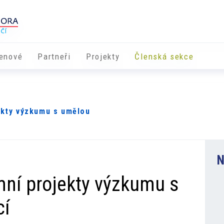
enové
Partneři
​​Projekty
Členská sekce
ekty výzkumu s umělou
N
emní projekty výzkumu s
cí