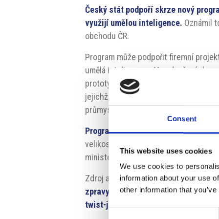
Český stát podpoří skrze nový progr
využijí umělou inteligence.
Oznámil t
obchodu ČR.
Program může podpořit firemní projekt
umělá inteligence. „V podpořených p
prototypů, poloprovozů, ověřených tech
jejichž nedílnou součástí bude umělá 
průmyslu a obchodu.
Consent
Program přijímá žádosti o podporu do
velikosti aktivní na celém území ČR. K
This website uses cookies
ministerstvo může navýšit v případě v
We use cookies to personalis
Zdroj a zdroj fotografie:
https://www.
information about your use of
other information that you’ve
zpravy/mpo-vyhlasuje-vyzvu-na-podp
twist-je-pripraveno-700-milionu-ko
Consent