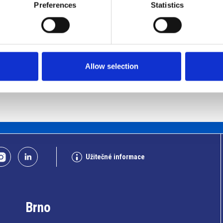
Preferences
Statistics
tní financování
#TWIST
#umělá inteligence
Allow selection
Užitečné informace
Brno