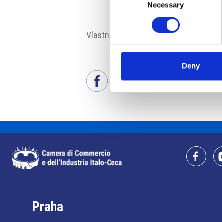
Necessary
Selection
Vlastnosti:
#korporátní výzkum
#stá
Deny
Praha