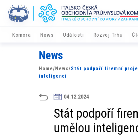
Komora
News
Události
Rozvoj Trhu
Čl
News
Home
/
News
/
Stát podpoří firemní proj
inteligencí
04.12.2024
Stát podpoří fir
umělou inteligen