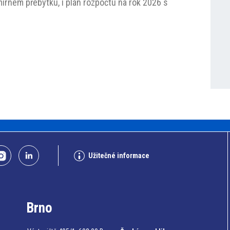
mírném přebytku, i plán rozpočtu na rok 2026 s
Užitečné informace
Brno