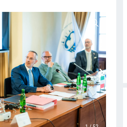
1
/
52