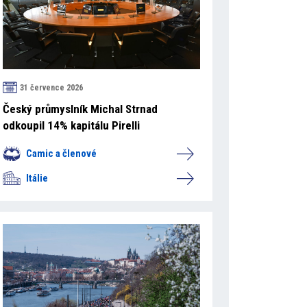
31 července 2026
Český průmyslník Michal Strnad
odkoupil 14% kapitálu Pirelli
Camic a členové
Itálie