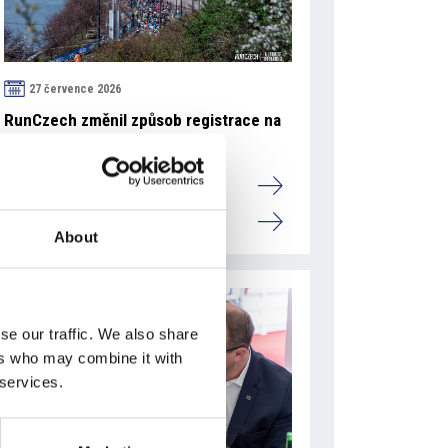
27 července 2026
RunCzech změnil způsob registrace na
Generali půlmaraton Praha
Camic a členové
Česká republika
About
se our traffic. We also share
ers who may combine it with
 services.