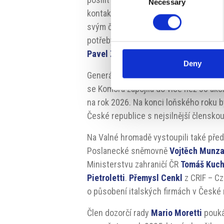
Necessary
Selection
kontaktů, která je k dispozici všem n
svým členům nápomocná, když to potřeb
potřeby vyjadřujte i kritiku,“ vyzval 
Pavel Zezula
zdůraznili kontext, v ně
Deny
Generální tajemník
Matteo Mariani
pře
se Komora zapojila do více než 30 ak
na rok 2026. Na konci loňského roku 
České republice s nejsilnější členskou
Na Valné hromadě vystoupili také před
Poslanecké sněmovně
Vojtěch Munza
Ministerstvu zahraničí ČR
Tomáš Kuch
Pietroletti
.
Přemysl Cenkl
z CRIF – Cz
o působení italských firmách v České 
Člen dozorčí rady
Mario Moretti
pouká