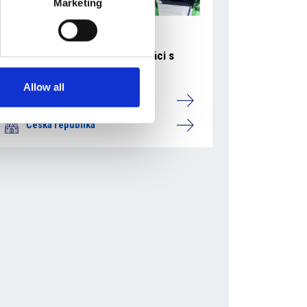
Marketing
23 července 2026
Mattoni 1873 navázala spolupráci s
Národní knihovnou
Allow all
Camic a členové
Česká republika