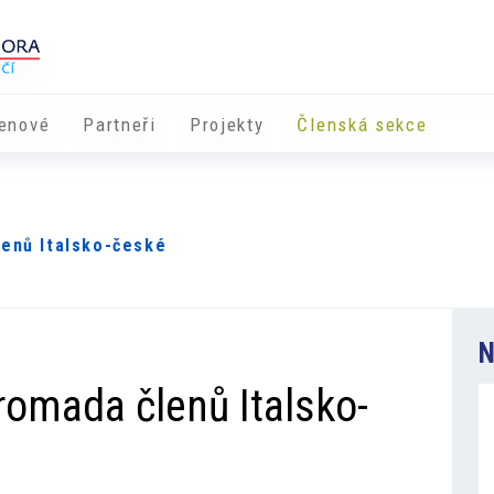
enové
Partneři
​​Projekty
Členská sekce
lenů Italsko-české
N
romada členů Italsko-