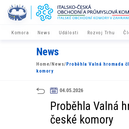
Komora
News
Události
Rozvoj Trhu
Čl
News
Home
/
News
/
Proběhla Valná hromada č
komory
04.05.2026
Proběhla Valná h
české komory