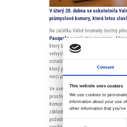
V úterý 28. dubna se uskutečnila Va
průmyslové komory, která letos slaví 
Na začátku Valné hromady čestný pře
Pasquale
ocenil stav asociace. „Moji n
který byl prvním předsedou Komory. Akt
velvyslanec v Praze
J.E.
Alessandro 
označit za extrémně významný pro vzta
Consent
který připomněl dubnovou návštěvu it
mezi premiéry
Andrejem Babišem
a
G
This website uses cookies
Ve svém projevu předseda Italsko-č
We use cookies to personalis
prostředí, ve kterém kvůli nejistotě a
information about your use of
Komora. Pokles italských podniků vstu
other information that you’ve
základny Komory. „I my jako obchodní
požadavkům našich členů,“ uvedl Mang
Consent
posílit své vztahy s institucemi a ob