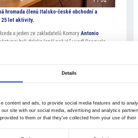
lná hromada členů Italsko-české obchodní a
25 let aktivity.
dseda a jeden ze zakladatelů Komory
Antonio
ástupci byli daleko lepší než já,“ uvedl Pasquale,
ivity, energii a dynamičnost Komory ocenil i italský
Gaudiano
. „Myslím si, že rok 2026 je již možné
hy mezi Itálií a Českou republikou,“ uvedl Gaudiano,
Details
alského prezidenta
Sergia Mattarelly
v ČR a jednání
iorgiou Meloni
v únoru.
eské komory
Danilo Manghi
poukázal na obtížné
e content and ads, to provide social media features and to analy
 růstu nákladů působí členské podniky i samotná
 our site with our social media, advertising and analytics partn
pujících na český trh vedl ke konsolidaci členské
 provided to them or that they’ve collected from your use of their
 komora se musíme přizpůsobit situaci a novým
hi. V posledních dvou letech se Komora snažila
orovými sdruženími. „Jedná se o bohatou síť