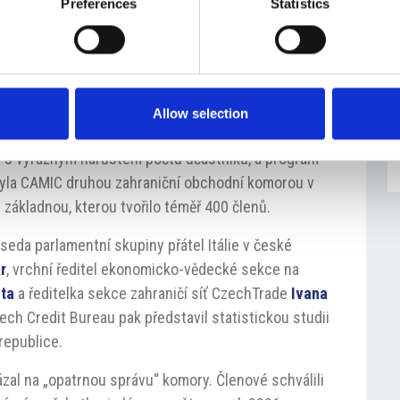
Preferences
Statistics
ašim členům,“ dodal Manghi. Komora tak může být
ují. „Přijďte s návrhy, připomínkami a v případě
Manghi členy. Místopředsedové
Alessandro Pasquale
a
mž Komora působí, a její schopnost čelit výzvám.
Allow selection
dstavil bilanci činnosti za rok 2025, v jehož průběhu
cí s výrazným nárůstem počtu účastníků, a program
byla CAMIC druhou zahraniční obchodní komorou v
 základnou, kterou tvořilo téměř 400 členů.
seda parlamentní skupiny přátel Itálie v české
r
, vrchní ředitel ekonomicko-vědecké sekce na
ta
a ředitelka sekce zahraničí síť CzechTrade
Ivana
ech Credit Bureau pak představil statistickou studii
republice.
zal na „opatrnou správu“ komory. Členové schválili