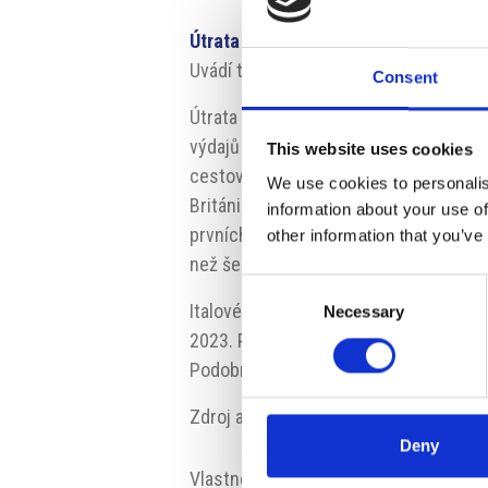
Útrata zahraničních návštěvníků za ce
Uvádí to Italská centrální banka.
Consent
Útrata zahraničních návštěvníků se nom
výdajů za cesty do Itálie tvoří dovolen
This website uses cookies
cestovní ruch je Německo s 8,7 miliard
We use cookies to personalis
Británie, jejíž občané utratili za cesty 
information about your use of
prvních odhadů i začátek letošního rok
other information that you’ve
než šest procent.
Consent
Italové za cesty do zahraničí utratili l
Necessary
Selection
2023. Přebytek v tomto odvětví tak čin
Podobnou výši přebytku cestovní ruc
Zdroj a zdroj fotogtrafie:
www.bancadit
Deny
Vlastnosti:
#Cestovní ruch
#Eko