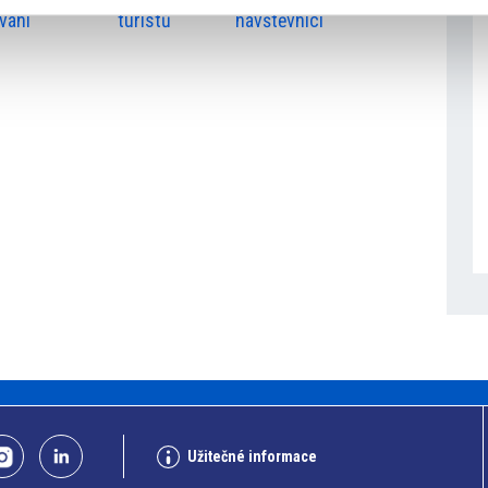
vání
turistů
návštěvníci
Užitečné informace