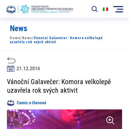
News
Komora
Home
/
News
/
Vánoční Galavečer: Komora velkolepě
News
uzavřela rok svých aktivit
Události
Rozvoj Trhu
21.12.2016
Členové
Vánoční Galavečer: Komora velkolepě
uzavřela rok svých aktivit
Partneři
Camic a členové
​​Projekty
Členská sekce