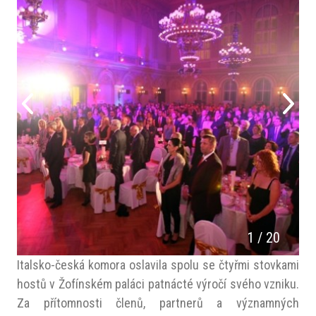
1
/
20
Italsko-česká komora oslavila spolu se čtyřmi stovkami
hostů v Žofínském paláci patnácté výročí svého vzniku.
Za přítomnosti členů, partnerů a významných