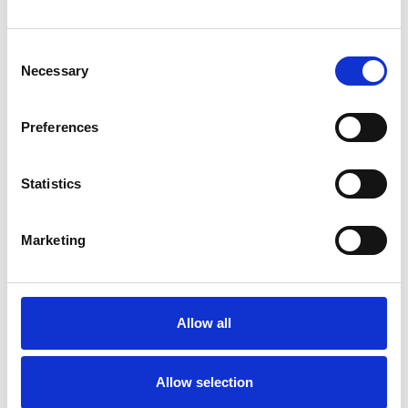
Komora děkuje za podporu také
MČ Praha 1,
společnostem
Karlovarské minerální vody, La
Consent
Fattoria, De Longhi Praga, Paul’s Bohemia Trading,
Necessary
Selection
Italia Arte Fest, Sardegna Travel, WIC Prague,
Harazym.com, Immobiliare Karlův Most e il coro I
Preferences
Piccoli Musici.
Zdroj: Camic
Statistics
Zdroj fotografie: Adam-Costey, Josef Mašek
Marketing
Allow all
Allow selection
Navrženo pro vás