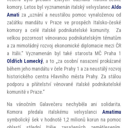
komory. Letos byl vyznamenán italský velvyslanec
Aldo
Amati
za „uznání a neustálou pomoc vynaloženou od
začátku mandátu v Praze ve prospěch Italsko-české
komory a celé italské podnikatelské komunity. Za
velkou pozornost věnovanou podnikatelským tématům
a za mimořádný rozvoj ekonomické diplomacie mezi ČR
a Itálii.“ Vyznamenán byl také starosta MČ Praha 1
Oldřich Lomecký
, a to „za osobní nasazení prokázané
během jeho mandátu v čele Prahy 1 a za neustálý rozvoj
historického centra Hlavního města Prahy. Za stálou
podporu a přátelství věnované italské podnikatelské
komunitě v Praze.“
Na vánočním Galavečeru nechyběla ani solidarita.
Komora předala italskému velvyslanci
Amatimu
symbolický šek v hodnotě 1,2 milionů korun na pomoc
oblastí střední Itálie zasažených zemětřesením.