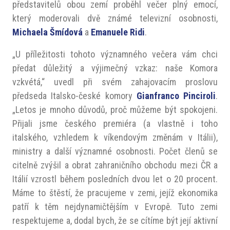
představitelů obou zemí proběhl večer plný emocí,
který moderovali dvě známé televizní osobnosti,
Michaela Šmídová
a
Emanuele Ridi
.
„U příležitosti tohoto významného večera vám chci
předat důležitý a výjimečný vzkaz: naše Komora
vzkvétá,“ uvedl při svém zahajovacím proslovu
předseda Italsko-české komory
Gianfranco Pinciroli
.
„Letos je mnoho důvodů, proč můžeme být spokojeni.
Přijali jsme českého premiéra (a vlastně i toho
italského, vzhledem k víkendovým změnám v Itálii),
ministry a další významné osobnosti. Počet členů se
citelně zvýšil a obrat zahraničního obchodu mezi ČR a
Itálií vzrostl během posledních dvou let o 20 procent.
Máme to štěstí, že pracujeme v zemi, jejíž ekonomika
patří k těm nejdynamičtějším v Evropě. Tuto zemi
respektujeme a, dodal bych, že se cítíme být její aktivní