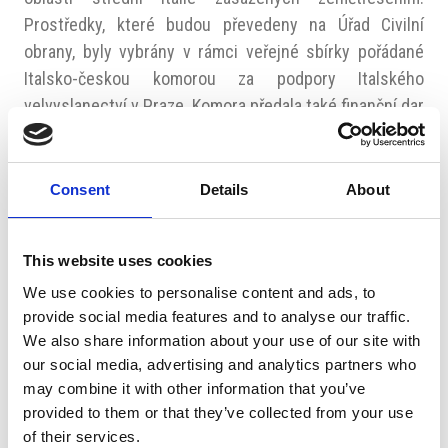
Prostředky, které budou převedeny na Úřad Civilní
obrany, byly vybrány v rámci veřejné sbírky pořádané
Italsko-českou komorou za podpory Italského
velvyslanectví v Praze. Komora předala také finanční dar
Laboratoři imunoterapie Akademie věd ČR, kterou vede
dr. Luca Vannucci.
Consent
Details
About
Večer byl uspořádán za podpory hlavních partnerů
UniCredit Bank Czech Republic & Slovakia e Generali
CEE Holding ,
main sponsor
Renomia
a sponzorů
This website uses cookies
Bolton Czechia, Brembo Czech, Nová Mosilana,
We use cookies to personalise content and ads, to
Ferrero Česká, Brazzale Moravia, BS&P Czech
provide social media features and to analyse our traffic.
Republic, Iveco Czech Republic, Leaseplan Czech
We also share information about your use of our site with
Republic, Mazars, JKJ Investment, Sales Field Force,
our social media, advertising and analytics partners who
may combine it with other information that you’ve
Siad Czech, Tecnocap, Total Česká republika e Imofa
provided to them or that they’ve collected from your use
e Tribase Networks.
of their services.