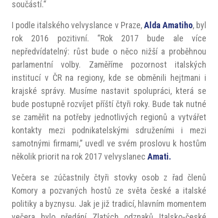
součástí.“
I podle italského velvyslance v Praze,
Alda Amatiho
, byl
rok 2016 pozitivní. “Rok 2017 bude ale více
nepředvídatelný: růst bude o něco nižší a proběhnou
parlamentní volby. Zaměříme pozornost italských
institucí v ČR na regiony, kde se obměnili hejtmani i
krajské správy. Musíme nastavit spolupráci, která se
bude postupně rozvíjet příští čtyři roky. Bude tak nutné
se zaměřit na potřeby jednotlivých regionů a vytvářet
kontakty mezi podnikatelskými sdruženími i mezi
samotnými firmami,” uvedl ve svém proslovu k hostům
několik priorit na rok 2017 velvyslanec
Amati.
Večera se zúčastnily čtyři stovky osob z řad členů
Komory a pozvaných hostů ze světa české a italské
politiky a byznysu. Jak je již tradicí, hlavním momentem
večera bylo předání Zlatých odznaků Italsko-české