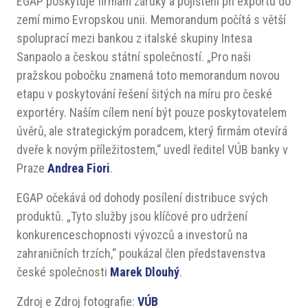
EGAP poskytuje firmám záruky a pojištění při exportu do
zemí mimo Evropskou unii. Memorandum počítá s větší
spoluprací mezi bankou z italské skupiny Intesa
Sanpaolo a českou státní společností. „Pro naši
pražskou pobočku znamená toto memorandum novou
etapu v poskytování řešení šitých na míru pro české
exportéry. Naším cílem není být pouze poskytovatelem
úvěrů, ale strategickým poradcem, který firmám otevírá
dveře k novým příležitostem,“ uvedl ředitel VÚB banky v
Praze
Andrea Fiori
.
EGAP očekává od dohody posílení distribuce svých
produktů. „Tyto služby jsou klíčové pro udržení
konkurenceschopnosti vývozců a investorů na
zahraničních trzích,“ poukázal člen představenstva
české společnosti
Marek Dlouhý
.
Zdroj e Zdroj fotografie:
VÚB