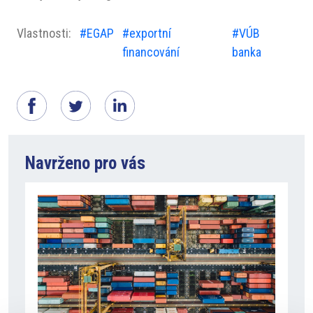
Vlastnosti:
#EGAP
#exportní
#VÚB
financování
banka
Navrženo pro vás