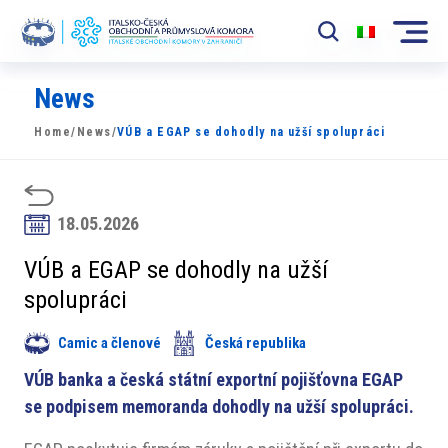
News
Komora
Home
/
News
/
VÚB a EGAP se dohodly na užší spolupráci
News
Události
18.05.2026
Rozvoj Trhu
VÚB a EGAP se dohodly na užší
Členové
spolupráci
Partneři
Camic a členové
Česká republika
​​Projekty
VÚB banka a česká státní exportní pojišťovna EGAP
se podpisem memoranda dohodly na užší spolupráci.
Členská sekce