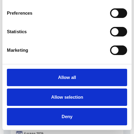
5 srpna 2026
Preferences
Pražský fragment evangelia svatého Marka
bude vystaven v Aquileii
Statistics
Itálie
Marketing
Česká republika
Allow all
Allow selection
Deny
4 srpna 2026