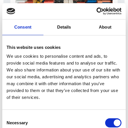
6 srpna 2026
Zahraniční obchod Itálie – ČR v pololetí převýšil
Consent
Details
About
deset miliard eur
Přehled Ekonomika
This website uses cookies
Itálie
We use cookies to personalise content and ads, to
Česká republika
provide social media features and to analyse our traffic.
We also share information about your use of our site with
our social media, advertising and analytics partners who
may combine it with other information that you’ve
provided to them or that they’ve collected from your use
of their services.
Consent
Necessary
Selection