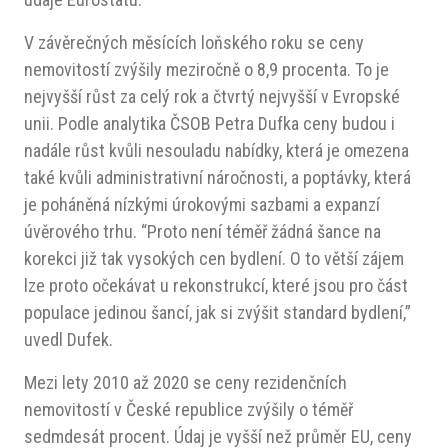
V závěrečných měsících loňského roku se ceny
nemovitostí zvýšily meziročně o 8,9 procenta. To je
nejvyšší růst za celý rok a čtvrtý nejvyšší v Evropské
unii. Podle analytika ČSOB Petra Dufka ceny budou i
nadále růst kvůli nesouladu nabídky, která je omezena
také kvůli administrativní náročnosti, a poptávky, která
je poháněná nízkými úrokovými sazbami a expanzí
úvěrového trhu. “Proto není téměř žádná šance na
korekci již tak vysokých cen bydlení. O to větší zájem
lze proto očekávat u rekonstrukcí, které jsou pro část
populace jedinou šancí, jak si zvýšit standard bydlení,”
uvedl Dufek.
Mezi lety 2010 až 2020 se ceny rezidenčních
nemovitostí v České republice zvýšily o téměř
sedmdesát procent. Údaj je vyšší než průměr EU, ceny