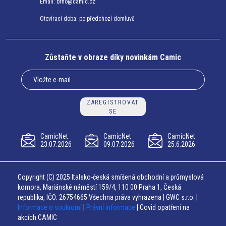
Email:
brno@camic.cz
Otevírací doba: po předchozí domluvě
Zůstaňte v obraze díky novinkám Camic
ZAREGISTROVAT
SE
CamicNet
CamicNet
CamicNet
23.07.2026
09.07.2026
25.6.2026
Copyright (C) 2025 Italsko-česká smíšená obchodní a průmyslová
komora, Mariánské náměstí 159/4, 110 00 Praha 1, Česká
republika, IČO: 26754665 Všechna práva vyhrazena | GWC s.r.o. |
Informace o soukromí
|
Právní informace
| Covid opatření na
akcích CAMIC