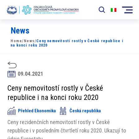
News
Komora
Home
/
News
/
Ceny nemovitostí rostly v České republice i
News
na konci roku 2020
Události
Rozvoj Trhu
09.04.2021
Členové
Ceny nemovitostí rostly v České
republice i na konci roku 2020
Partneři
Přehled Ekonomika
Česká republika
​​Projekty
Ceny rezidenčních nemovitostí rostly v České
Členská sekce
republice i v posledním čtvrtletí roku 2020. Ukazují to
údaje Eurostatu.