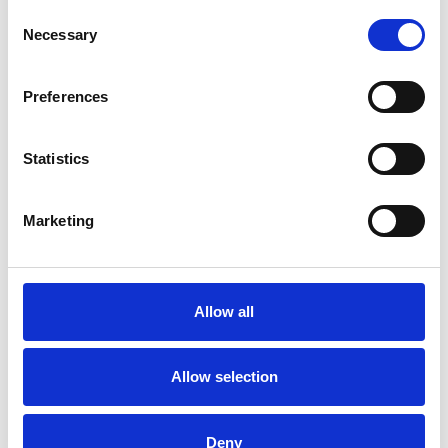
Consent
Necessary
Selection
6 srpna 2026
Preferences
Zahraniční obchod Itálie – ČR v pololetí převýšil
deset miliard eur
Statistics
Přehled Ekonomika
Itálie
Marketing
Česká republika
Allow all
Allow selection
Deny