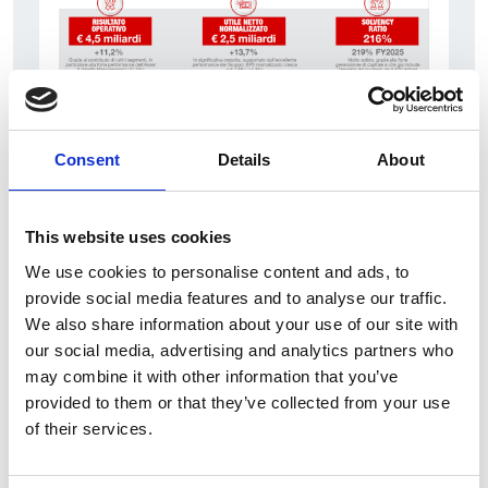
7 srpna 2026
Consent
Details
About
Čistý zisk skupiny Generali zaznamenal v
pololetí výrazný růst
This website uses cookies
Itálie
We use cookies to personalise content and ads, to
Česká republika
provide social media features and to analyse our traffic.
We also share information about your use of our site with
our social media, advertising and analytics partners who
may combine it with other information that you’ve
provided to them or that they’ve collected from your use
of their services.