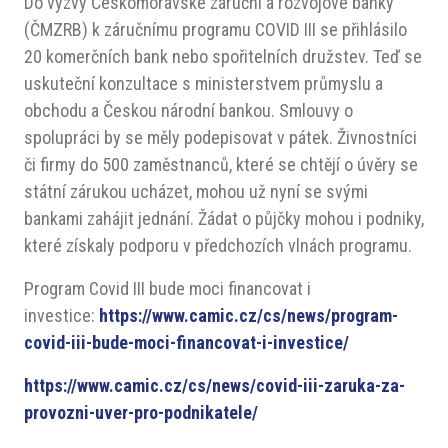
Do výzvy Českomoravské záruční a rozvojové banky
(ČMZRB) k záručnímu programu COVID III se přihlásilo
20 komerčních bank nebo spořitelních družstev. Teď se
uskuteční konzultace s ministerstvem průmyslu a
obchodu a Českou národní bankou. Smlouvy o
spolupráci by se měly podepisovat v pátek. Živnostníci
či firmy do 500 zaměstnanců, které se chtějí o úvěry se
státní zárukou ucházet, mohou už nyní se svými
bankami zahájit jednání. Žádat o půjčky mohou i podniky,
které získaly podporu v předchozích vlnách programu.
Program Covid III bude moci financovat i
investice:
https://www.camic.cz/cs/news/program-
covid-iii-bude-moci-financovat-i-investice/
https://www.camic.cz/cs/news/covid-iii-zaruka-za-
provozni-uver-pro-podnikatele/