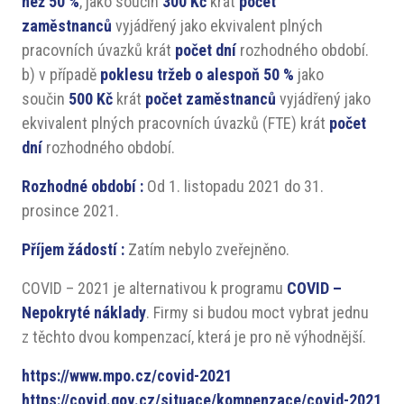
než 50 %
, jako součin
300 Kč
krát
počet
zaměstnanců
vyjádřený jako ekvivalent plných
pracovních úvazků krát
počet dní
rozhodného období.
b) v případě
poklesu tržeb o alespoň 50 %
jako
součin
500 Kč
krát
počet zaměstnanců
vyjádřený jako
ekvivalent plných pracovních úvazků (FTE) krát
počet
dní
rozhodného období.
Rozhodné období :
Od 1. listopadu 2021 do 31.
prosince 2021.
Příjem žádostí :
Zatím nebylo zveřejněno.
COVID – 2021 je alternativou k programu
COVID –
Nepokryté náklady
. Firmy si budou moct vybrat jednu
z těchto dvou kompenzací, která je pro ně výhodnější.
https://www.mpo.cz/covid-2021
https://covid.gov.cz/situace/kompenzace/covid-2021