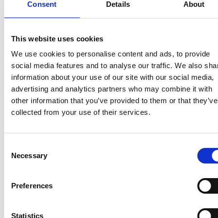
Consent
Details
About
V případě osob vykonávajících práci na základě dohody
o práci konané mimo pracovní poměr činí výše
This website uses cookies
kompenzačního bonusu 500,- Kč za každý kalendářní
We use cookies to personalise content and ads, to provide
den bonusového období.
social media features and to analyse our traffic. We also sha
Způsob podání
information about your use of our site with our social media,
žádosti:
https://ouc.financnisprava.cz/kb2021/form/bon
advertising and analytics partners who may combine it with
other information that you’ve provided to them or that they’ve
Více
collected from your use of their services.
info:
https://covid.gov.cz/situace/kompenzace/kompenz
bonus-pro-osvc-dpp-dpc-spolecniky-malych-sro-
Consent
podzim-2021
Necessary
Selection
Preferences
COVID – Veletrhy/kongresy – od 6. dubna 2021 do 14.
června 2021 – UKONČENO
Statistics