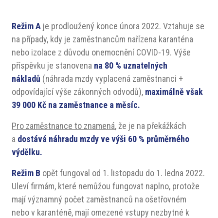
Režim A
je prodloužený konce února 2022. Vztahuje se
na případy, kdy je zaměstnancům nařízena karanténa
nebo izolace z důvodu onemocnění COVID-19. Výše
příspěvku je stanovena
na 80 % uznatelných
nákladů
(náhrada mzdy vyplacená zaměstnanci +
odpovídající výše zákonných odvodů),
maximálně však
39 000 Kč na zaměstnance a měsíc.
Pro zaměstnance to znamená
, že je na překážkách
a
dostává náhradu mzdy ve výši 60 % průměrného
výdělku.
Režim B
opět fungoval od 1. listopadu do 1. ledna 2022.
Uleví firmám, které nemůžou fungovat naplno, protože
mají významný počet zaměstnanců na ošetřovném
nebo v karanténě, mají omezené vstupy nezbytné k