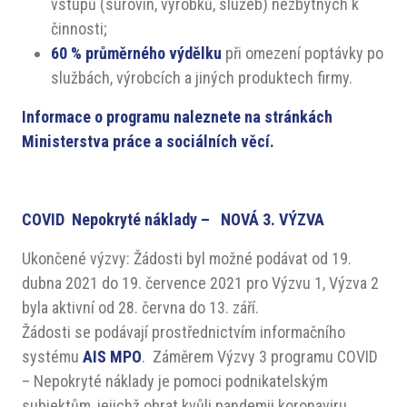
vstupů (surovin, výrobků, služeb) nezbytných k
činnosti;
60 % průměrného výdělku
při omezení poptávky po
službách, výrobcích a jiných produktech firmy.
Informace o programu naleznete na stránkách
Ministerstva práce a sociálních věcí.
COVID Nepokryté náklady – NOVÁ 3. VÝZVA
Ukončené výzvy: Žádosti byl možné podávat od 19.
dubna 2021 do 19. července 2021 pro Výzvu 1, Výzva 2
byla aktivní od 28. června do 13. září.
Žádosti se podávají prostřednictvím informačního
systému
AIS MPO
. Záměrem Výzvy 3 programu COVID
– Nepokryté náklady je pomoci podnikatelským
subjektům, jejichž obrat kvůli pandemii koronaviru