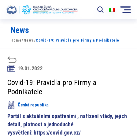
News
Komora
Home
/
News
/
Covid-19: Pravidla pro Firmy a Podnikatele
News
Události
19.01.2022
Rozvoj Trhu
Covid-19: Pravidla pro Firmy a
Členové
Podnikatele
Partneři
Česká republika
​​Projekty
Portál s aktuálními opatřeními , nařízení vlády, jejich
detail, platnost a jednoduché
Členská sekce
vysvětlení:
https://covid.gov.cz/