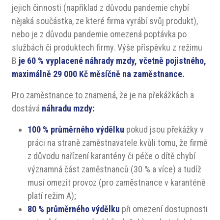
jejich činnosti (například z důvodu pandemie chybí
nějaká součástka, ze které firma vyrábí svůj produkt),
nebo je z důvodu pandemie omezená poptávka po
službách či produktech firmy. Výše příspěvku z režimu
B
je 60 % vyplacené náhrady mzdy, včetně pojistného,
maximálně 29 000 Kč měsíčně na zaměstnance.
Pro zaměstnance to znamená
, že
je na překážkách a
dostává
náhradu mzdy:
100 % průměrného výdělku
pokud jsou překážky v
práci na straně zaměstnavatele kvůli tomu, že firmě
z důvodu nařízení karantény či péče o dítě chybí
významná část zaměstnanců (30 % a více) a tudíž
musí omezit provoz (pro zaměstnance v karanténě
platí režim A);
80 % průměrného výdělku
při omezení dostupnosti