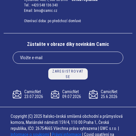
Tel.: +420 548 136 340
Email:
brno@camic.cz
Otevírací doba: po předchozí domluvě
Zůstaňte v obraze díky novinkám Camic
ZAREGISTROVAT
SE
CamicNet
CamicNet
CamicNet
23.07.2026
09.07.2026
25.6.2026
Copyright (C) 2025 Italsko-česká smíšená obchodní a průmyslová
komora, Mariánské náměstí 159/4, 110 00 Praha 1, Česká
republika, IČO: 26754665 Všechna práva vyhrazena | GWC s.r.o. |
Informace o soukromí
|
Právní informace
| Covid opatření na