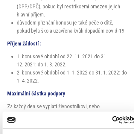
(DPP/DPČ), pokud byl restrikcemi omezen jejich
hlavní příjem,
důvodem přiznání bonusu je také péče o dítě,
pokud byla škola uzavřena kvůli dopadům covid-19
Příjem žádostí :
1. bonusové období od 22. 11. 2021 do 31.
12. 2021: do 1. 3. 2022.
2. bonusové období od 1. 1. 2022 do 31. 1. 2022: do
1. 4. 2022.
Maximální částka podpory
Za každý den se vyplatí živnostníkovi, nebo
společníkovi malého s. r. o. (až dva, není omezeno
u osob blízkých) 1000,- Kč čistého, u dohodáře to je
500,- Kč čistého.